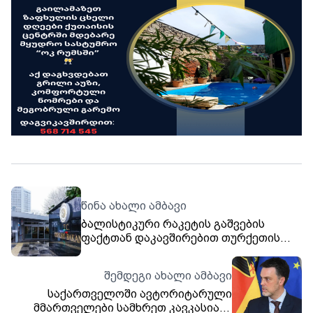
წინა ახალი ამბავი
ბალისტიკური რაკეტის გაშვების
ფაქტთან დაკავშირებით თურქეთის
საგარეო უწყებაში ირანის ელჩი
დაიბარეს, - ინფორმაციას თურქული
შემდეგი ახალი ამბავი
მედია ავრცელებს. მედიის ცნობით,
საქართველოში ავტორიტარული
თურქეთში ირანის ელჩი, მოჰამედ
მმართველები სამხრეთ კავკასიაში
ჰასან ჰაბიბოლაზადე საგარეო