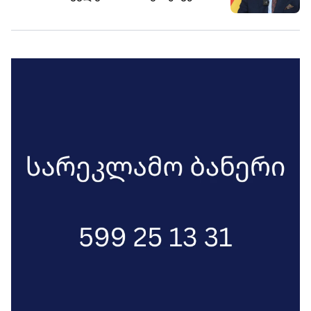
ოდესღაც არსებულ დემოკრატიის
საქმეთა სამინისტროში დაიბარეს და
შუქურას ერთპარტიულ დიქტატურად
პროტესტის ნოტა გადასცეს, ირანიდან
აქცევენ და ქვეყნის ევროპულ
თურქეთის მიმართულებით
მომავალს ანადგურებენ , - ამის
ბალისტიკური რაკეტის გაშვების
შესახებ გერმანიის ბუნდესტაგის წევრი
ფაქტთან დაკავშირებით.
რობინ ვაგენერი სოციალურ
ქსელში წერს. იგი აცხადებს, რომ
საქართველოში დღეს მიღებული
საკანონმდებლო ცვლილებები „კიდევ
ერთი პირდაპირი თავდასხმაა
დემოკრატიული სამოქალაქო
საზოგადოებისა და პოლიტიკური
ოპოზიციის წინააღმდეგ“.