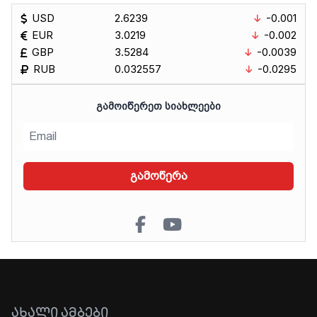
USD
2.6239
-0.001
EUR
3.0219
-0.002
GBP
3.5284
-0.0039
RUB
0.032557
-0.0295
ᲒᲐᲛᲝᲘᲬᲔᲠᲔᲗ ᲡᲘᲐᲮᲚᲔᲔᲑᲘ
გამოწერა
ᲐᲮᲐᲚᲘ ᲐᲛᲑᲔᲑᲘ