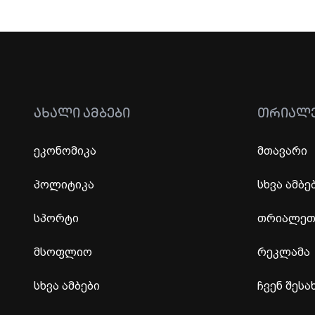
ᲐᲮᲐᲚᲘ ᲐᲛᲑᲔᲑᲘ
ᲗᲠᲘᲐᲚ
ეკონომიკა
მთავარი
პოლიტიკა
სხვა ამბე
სპორტი
თრიალეთი
მსოფლიო
რეკლამა
სხვა ამბები
ჩვენ შესა