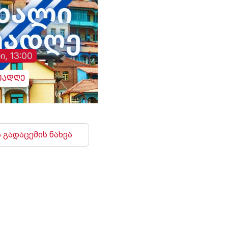
ი, 13:00
უადღე
 გადაცემის ნახვა