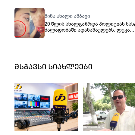
წინა ახალი ამბავი
20 წლის ახალგაზრდა პოლიციას სას
ძალადობაში ადანაშაულებს. ლუკა
თოფჩიშვილი ირწმუნება, რომ გორშ
მასზე 15-მდე სამართალდამცველმა 
ქუჩაში იძალადა, შემდეგ კი ფიზიკუ
პოლიციის განყოფილებაში გაუსწორ
ნაცემი ახალგაზრდა ამ დრომდე
კლინიკაში რჩება, მას ტვინის შერყე
მსგავსი სიახლეები
აქვს და თავის არეში დაზიანები ამ
დრომდე აღენიშნება.