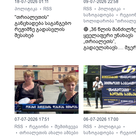
18-07-2026 01:11
09-07-2026 22:58
პოლიტიკა
RSS
RSS
პოლიტიკა
•
•
•
საზოგადოება
რეგიო
•
"თრიალეთის"
სოლიდარობა "თრიალე
განცხადება საგანგებო
რეჟიმზე გადასვლის
🔴 „36 წლის მანძილზ
შესახებ
ყველაფერი უნახავს
„თრიალეთს“,
გადაულახავს.... მჯერ
რომ ყველაფერი კარ
დასრულდება...
დათმობაზე წავა
ხელისუფლება და ის
ელემენტარული
მოთხოვნა რასაც
თრიალეთი ითხოვს
დააკმაყოფილებს.“. -
სურმანიძე. ტვ 25-ის
დამფუძნებელი.
07-07-2026 17:51
06-07-2026 17:00
RSS
რეგიონი
შემთხვევა
RSS
პოლიტიკა
•
•
•
•
თრიალეთის ახალი ამბები
საზოგადოება
რეგიო
•
•