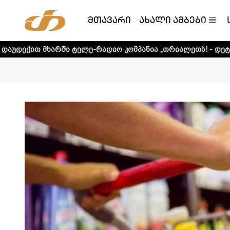
მთავარი
ახალი ამბები
 ტელე-რადიო კომპანია „თრიალეთს! - დეტალური ინფორმაც