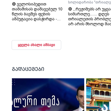
სოლიდარობა "თრიალე
🔴 ველოსიპედით
თამაშისას დაშავებულ 10
🔴 ,,რეჟიმებს არ უყვ
წლის ბავშვს ფეხის
სიმართლე...... დღეს
ამპუტაცია დასჭირდა -
თრიალეთის პრობლე
ოჯახი კლინიკა
არ არის მხოლოდ მა
„გორმედის“ ექიმებს
პრობლემა, თუ გაუვა
გულგრილობაში
დახურავენ.....
ადანაშაულებს
მიადგებიან სხვა
ტელევიზიებს და რა
ყველა ახალი ამბავი
მაუწყებლებს". - ვატ
სურგულაძე, ლელო.
გადაცემები