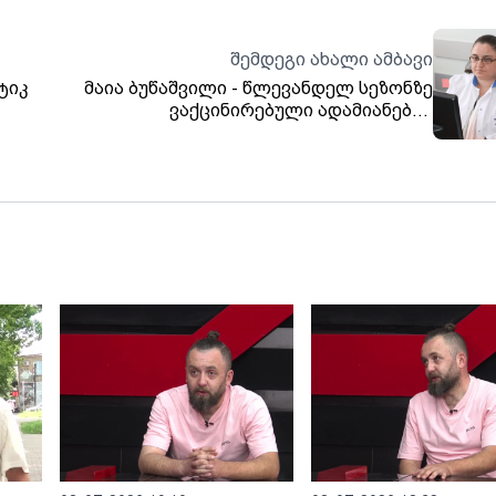
შემდეგი ახალი ამბავი
ტიკ
მაია ბუწაშვილი - წლევანდელ სეზონზე
ვაქცინირებული ადამიანებიც
ი
ინტენსიურად ინფიცირდებიან, თუმცა
ჯერ
აცრილებს შედარებით მსუბუქად
რად
გადააქვთ
და.
ვა