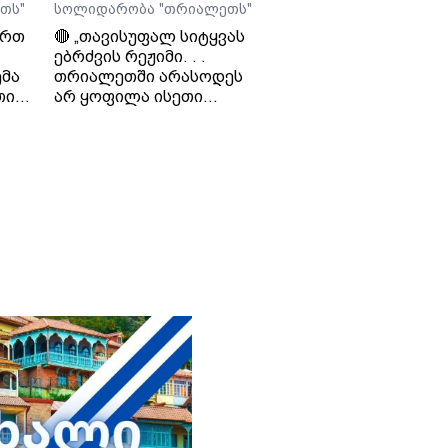
თს"
სოლიდარობა "თრიალეთს"
ართ
🔴 „თავისუფალ სიტყვას
ებრძვის რეჟიმი. . .
მა
თრიალეთში არასოდეს
თი
არ ყოფილა ისეთი
თ და
ნარატივები, რაც
რეჟიმისთვის იყო
ხელსაყრელი. . . რაც
დიო
რუსეთს არ აწყობს, ის არ
ო
აწყობს „ქართულ
ოცნებას“ - საბა
ბულისკერია. „კოალიცია
ცვლილებისთვის“.