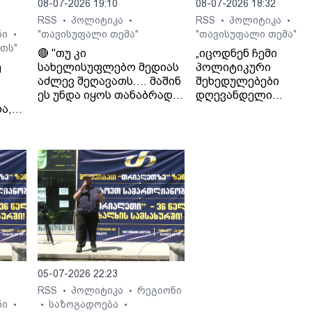
08-07-2026 19:10
08-07-2026 18:32
RSS
პოლიტიკა
RSS
პოლიტიკა
•
•
•
•
ნი
"თავისუფალი თემა"
"თავისუფალი თემა"
•
თს"
🔴 "თუ კი
„იცოდნენ ჩემი
ე
სახელისუფლებო მედიას
პოლიტიკური
აძლევ შეღავათს.... მაშინ
შეხედულებები
ეს უნდა იყოს თანაბრად
დღევანდელი
ა,
ყველასთვის..." - ლაშა
ხელისუფლების მიმ
გად
ჯიოშვილი
იცოდნენ მამაჩემის
შეხედულებებიც“. - 
ჯიოშვილი მამის
სამსახურიდან
გათავისუფლების
შესახებ.
 გია
05-07-2026 22:23
RSS
პოლიტიკა
რეგიონი
•
•
ნი
საზოგადოება
•
•
•