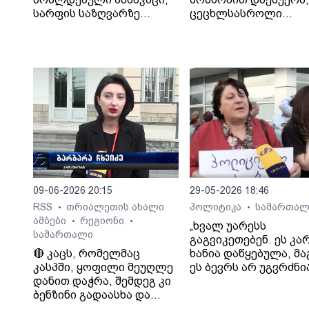
სარფის საზღვარზე
ცეცხლსასროლი
დააკავა
იარაღიდან რამდენჯ
გაისროლა და
შემთხვევის ადგილი
მიიმალა - პოლიციამ
დააკავა.
09-06-2026 20:15
29-05-2026 18:46
RSS
თრიალეთის ახალი
პოლიტიკა
სამართალ
•
•
ამბები
რეგიონი
•
•
„ხვალ უარესს
სამართალი
გაგვიკეთებენ. ეს კა
🔴 კაცს, რომელმაც
ხანია დაწყებულა, მ
კასპში, ყოფილი მეუღლე
ეს ბევრს არ უგვრძნი
დანით დაჭრა, შემდეგ კი
ჩვენ, სინდისის პატი
ბენზინი გადაასხა და
ოჯახის წევრებმა, კი
ცეცხლი წაუკიდა, უვადო
ვიგრძენით ეს“.- ნანი