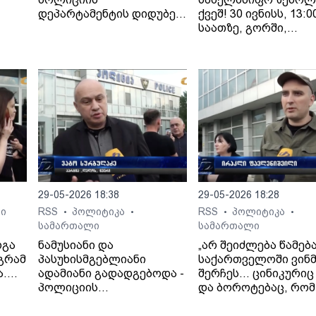
დეპარტამენტის დიდუბე-
ქვეშ! 30 ივნისს, 13:0
ერმე
ჩუღურეთის მთავარი
საათზე, გორში,
სამმართველოს
კინოთეატრ
დან
თანამშრომლებმა,
"გამარჯვების" წინ
 ის
ძარცვისა და მუქარის
გაიმართება
ბრალდებით ერთი პირი
"თრიალეთის"
ცხელ კვალზე დააკავეს.
მხარდამჭერთა აქცი
მოდი და გამოხატე შ
მხარდაჭერა!
29-05-2026 18:38
29-05-2026 18:28
ი
RSS
პოლიტიკა
RSS
პოლიტიკა
•
•
•
•
სამართალი
სამართალი
რგა
ნამუსიანი და
„არ შეიძლება წამებ
აგრამ
პასუხისმგებლიანი
საქართველოში ვინმ
ა.
ადამიანი გადადგებოდა -
შერჩეს… ცინიკურიც
მრის
პოლიციის
და ბოროტებაც, რომ
ხელმძღვანელიც,
ადამიანი, რომელიც
გუბერნიის
წამების მსხვერპლია