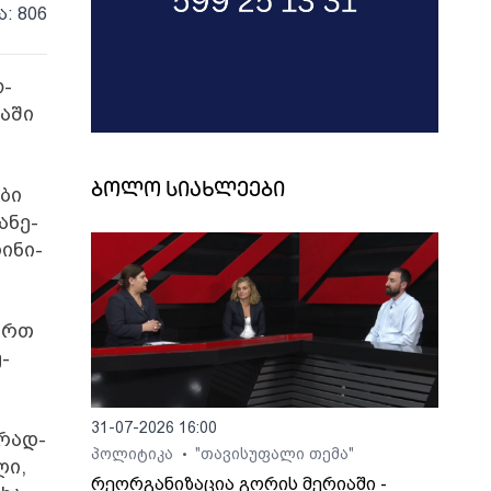
ა: 806
ო­
ა­ში
ბოლო სიახლეები
­ბი
ა­ნე­
ი­ნი­
მართ
უ­
31-07-2026 16:00
 რად­
პოლიტიკა
"თავისუფალი თემა"
•
ლი,
რეორგანიზაცია გორის მერიაში -