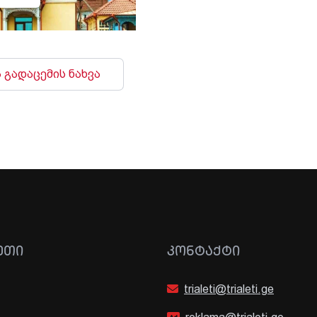
 გადაცემის ნახვა
ᲔᲗᲘ
ᲙᲝᲜᲢᲐᲥᲢᲘ
trialeti@trialeti.ge