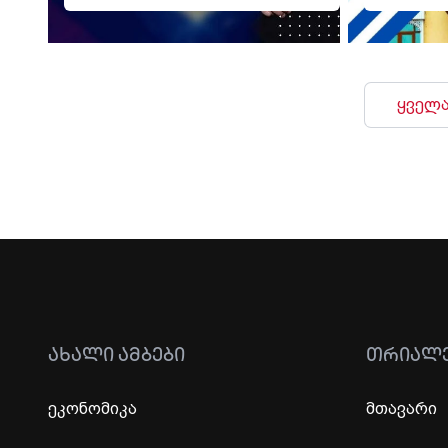
ყველა
ᲐᲮᲐᲚᲘ ᲐᲛᲑᲔᲑᲘ
ᲗᲠᲘᲐᲚ
ეკონომიკა
მთავარი