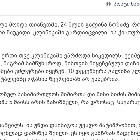
პოსტი ნახ
­უ­ლი მოხ­და თი­ა­ნეთ­ში. 24 წლის გა­ლი­ნა ნო­ზა­ძე, რ
 წა­უ­კი­და, კლი­ნი­კა­ში გარ­და­იც­ვა­ლა. ის ჭი­ა­თუ­რ
ერთი თვე კლი­ნი­კა­ში ებ­რძო­და სიკ­ვდილს. ექი­მე
მაგ­რამ სამ­წუ­ხა­როდ, მის­თვის მი­ყე­ნე­ბუ­ლი და­ზი­
­სე­ბი უძ­ლუ­რე­ბი იყ­ვნენ. 10 დე­კემ­ბერს გა­ლი­ნა კლ
ტა­ლებ­ზე ოჯა­ხის წევ­რებ­თან არ უსა­უბ­რია.
ო­ნულ სა­სა­მარ­თლოს მი­მარ­თა და მისი სი­ძის მი­
­მა 5 მა­ისს არის ჩა­ნიშ­ნუ­ლი, რა დრო­საც, სა­ვა­რა­
ლაშ­ვილს. ის უნდა და­ი­სა­ჯოს უვა­დო პა­ტიმ­რო­ბით,
ო­ცხლად და­მიწ­ვა შვი­ლი. ეს იყო გან­ზრახ ჩა­დე­ნი­