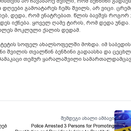
ის­თვის არ ჩა­ვა­ბა­რე შვი­ლი, რომ ბენ­ზი­ნი გა­და­ეს
თი დღე­ე­ბი გა­მო­ა­ტა­რეს ჩემს შვილს, არ ვიცი. ცრე
ყუ­რებ, დედა, რომ ენატ­რე­ბათ. წლის ბავ­შვს რო­გორ
დეს იქ­ნე­ბა. ყო­ველ ღამე ტი­რის, რომ დედა უნდა. 
რ­თლეს მოკ­ლუ­ლი ქა­ლის დე­დამ.
ა­ლი­ტე­ტის სო­ფელ ახალ­სო­ფელ­ში მოხ­და. იმ სა­ბე­დის
ი შვი­ლის თვალ­წინ ბენ­ზი­ნი გა­და­ას­ხა და ცე­ცხლ
ა­მა­კა­ცი თე­მურ ყა­რა­ლაშ­ვი­ლი სა­მარ­თალ­დამ­ცა­ვ
შემდეგი ახალი ამბავი
ღებ
Police Arrested 3 Persons for Promoting