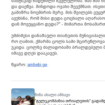
სას­ტი­კად ჩა­დე­ნი­ლი მკვლე­ლო­ბა. მას მას იმ
და და­ეწ­ვა. მინ­დო­და ოჯა­ხი შე­ექ­მნათ. ისე­
გა­მიშ­რა ნო­ემ­ბრის მერე. მის შვი­ლებს ვუ­
ავუხ­სნა, რომ მისი დედა ცო­ცხა­ლი აღა­რა­სო­
დან მო­ვუყ­ვა­ნო დედა?" - მი­მარ­თა მო­სა­მა
უმ­ძი­მე­სი და­ნა­შა­უ­ლი თი­ა­ნე­თის მუ­ნი­ცი­პ
რო ღა­მით, ქმარ­მა ცოლს სამი მცი­რე­წლო­ვა­ნ
უ­კი­და. ცოლ­ზე ძა­ლა­დო­ბა­ში ბრალ­დე­ბუ­ლი მ
იმა­ვე დღეს და­ა­კა­ვეს.
წყარო:
ambebi.ge
წინა ახალი ამბავი
"ტელეკომპანია თრიალეთის" გადამ