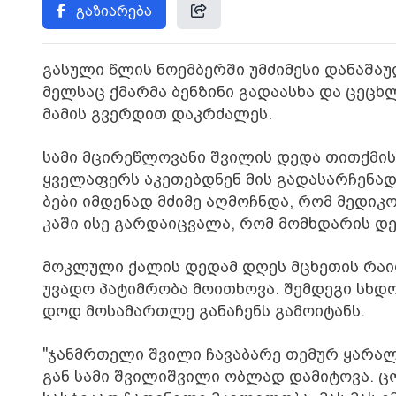
გაზიარება
გა­სუ­ლი წლის ნო­ემ­ბერ­ში უმ­ძი­მე­სი და­ნა­შა
მელ­საც ქმარ­მა ბენ­ზი­ნი გა­და­ას­ხა და ცე­ცხლი
მა­მის გვერ­დით დაკ­რძა­ლეს.
სამი მცი­რე­წლო­ვა­ნი შვი­ლის დედა თით­ქმის 
ყვე­ლა­ფერს აკე­თებ­დნენ მის გა­და­სარ­ჩე­ნად, 
ბე­ბი იმ­დე­ნად მძი­მე აღ­მოჩ­ნდა, რომ მე­დი­კო
კა­ში ისე გარ­და­იც­ვა­ლა, რომ მომ­ხდა­რის დე­
მოკ­ლუ­ლი ქა­ლის დე­დამ დღეს მცხე­თის რა­ი­
უვა­დო პა­ტიმ­რო­ბა მო­ი­თხო­ვა. შემ­დე­გი სხდო
დოდ მო­სა­მარ­თლე გა­ნა­ჩენს გა­მო­ი­ტანს.
"ჯან­მრთე­ლი შვი­ლი ჩა­ვა­ბა­რე თე­მურ ყა­რა­
გან სამი შვი­ლიშ­ვი­ლი ობ­ლად და­მი­ტო­ვა. ც