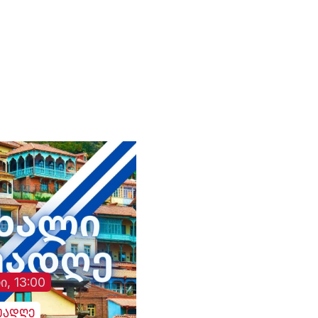
ხელმძღვანელიც და, რა
თავად არის
თქმა უნდა, შსს
ბრალდებული“- ირა
მინისტრის მოადგილეები
ფავლენიშვილი.
მაინც“.- ვატო სურგულაძე
(„ლელო“).
ი, 13:00
უადღე