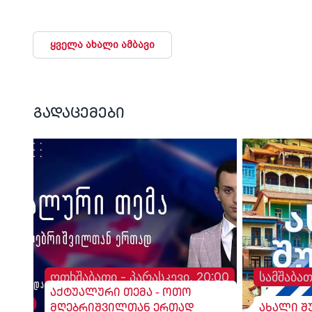
თავისუფლების აღკვეთა
წულაია.
მიესაჯა
ყველა ახალი ამბავი
გადაცემები
ოთხშაბათი - პარასკევი, 20:00
სამშაბათ
აქტუალური თემა - ოთო
მღებრიშვილთან ერთად
ახალი შ