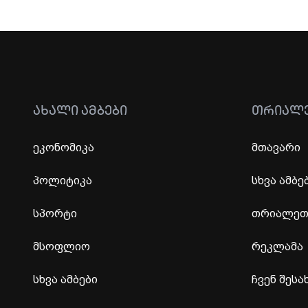
ᲐᲮᲐᲚᲘ ᲐᲛᲑᲔᲑᲘ
ᲗᲠᲘᲐᲚ
ეკონომიკა
მთავარი
პოლიტიკა
სხვა ამბე
სპორტი
თრიალეთი
მსოფლიო
რეკლამა
სხვა ამბები
ჩვენ შესა