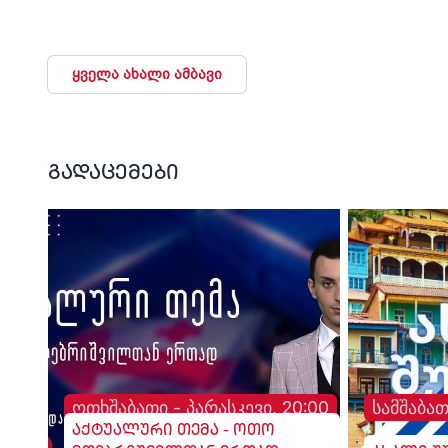
პატივი მიაგეს
ყველა ახალი ამბავი
გადაცემები
ოთხშაბათი - პარასკევი, 20:00
სამშაბათ
აქტუალური თემა - ოთო