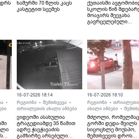
ედრს
ხაშურში 70 წლის კაცს
ქუთაისში ავტომობ
კასტეტით სცემეს
სკოლის წინ მდებარ
მოაჯირს შეეჯახა
გავრცელებული
ინფორმაციით, შემთ
ბალახვანში, მე-12
საჯარო სკოლასთან
მოხდა.
16-07-2026 18:14
16-07-2026 18:10
ბა
რეგიონი
შემთხვევა
რეგიონი
თრიალეთი
•
•
•
•
ები
თრიალეთის ახალი ამბები
ახალი ამბები
შემთხ
•
ვიდეოში ასახულია
მძღოლი, რომელმა
რში
ტრაგედიამდე 35 წამით
გორში დედა-შვილს
ული
ადრე ჭავჭავაძის
სიცოცხლე მოუსპო,
ას
გამზირზე არსებული
შემთხვევის დროს