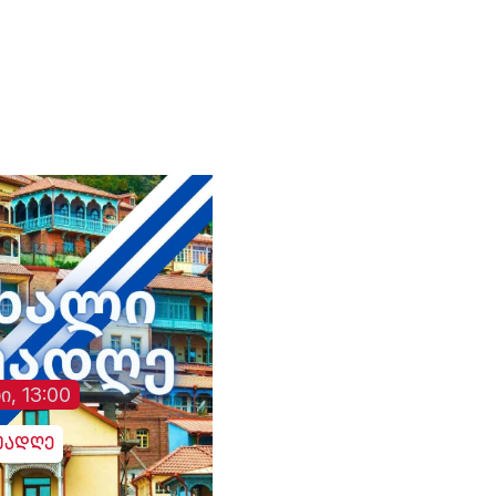
ი, 13:00
უადღე