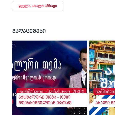
ყველა ახალი ამბავი
გადაცემები
ოთხშაბათი - პარასკევი, 20:00
სამშაბათ
აქტუალური თემა - ოთო
მღებრიშვილთან ერთად
ახალი შ