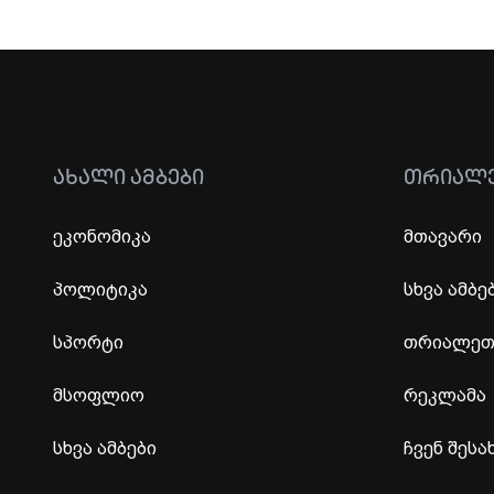
ᲐᲮᲐᲚᲘ ᲐᲛᲑᲔᲑᲘ
ᲗᲠᲘᲐᲚ
ეკონომიკა
მთავარი
პოლიტიკა
სხვა ამბე
სპორტი
თრიალეთი
მსოფლიო
რეკლამა
სხვა ამბები
ჩვენ შესა