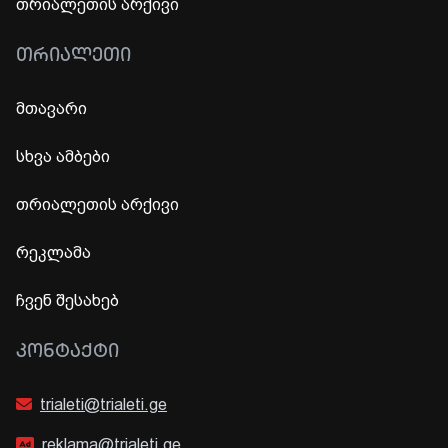
თრიალეთის არქივი
ᲗᲠᲘᲐᲚᲔᲗᲘ
მთავარი
სხვა ამბები
თრიალეთის არქივი
რეკლამა
ჩვენ შესახებ
ᲙᲝᲜᲢᲐᲥᲢᲘ
trialeti@trialeti.ge
reklama@trialeti.ge