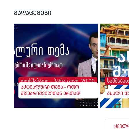
გადაცემები
ოთხშაბათი - პარასკევი, 20:00
სამშაბათ
აქტუალური თემა - ოთო
მღებრიშვილთან ერთად
ახალი შ
ყველა