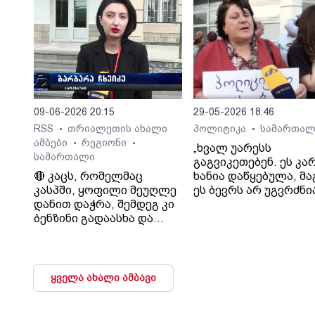
დააკავა.
09-06-2026 20:15
29-05-2026 18:46
RSS
თრიალეთის ახალი
პოლიტიკა
სამართალ
•
•
ამბები
რეგიონი
•
•
„ხვალ უარესს
სამართალი
გაგვიკეთებენ. ეს კა
🔴 კაცს, რომელმაც
ხანია დაწყებულა, მ
კასპში, ყოფილი მეუღლე
ეს ბევრს არ უგვრძნი
დანით დაჭრა, შემდეგ კი
ჩვენ, სინდისის პატი
ბენზინი გადაასხა და
ოჯახის წევრებმა, კი
ცეცხლი წაუკიდა, უვადო
ვიგრძენით ეს“.- ნანი
თავისუფლების აღკვეთა
წულაია.
მიესაჯა
ყველა ახალი ამბავი