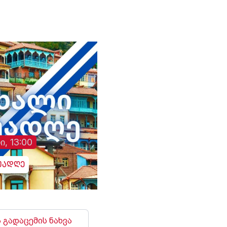
ი, 13:00
უადღე
 გადაცემის ნახვა