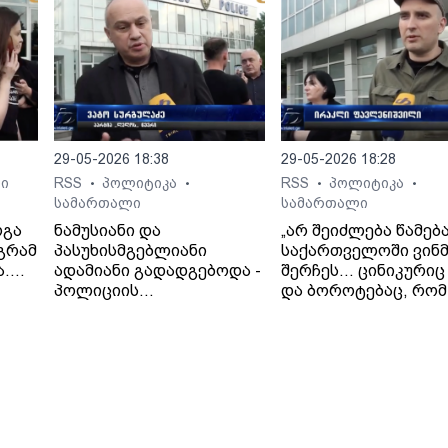
ბრალდებით ერთი პირი
"თრიალეთის"
ცხელ კვალზე დააკავეს.
მხარდამჭერთა აქცი
მოდი და გამოხატე შ
მხარდაჭერა!
29-05-2026 18:38
29-05-2026 18:28
ი
RSS
პოლიტიკა
RSS
პოლიტიკა
•
•
•
•
სამართალი
სამართალი
რგა
ნამუსიანი და
„არ შეიძლება წამებ
აგრამ
პასუხისმგებლიანი
საქართველოში ვინმ
ა.
ადამიანი გადადგებოდა -
შერჩეს… ცინიკურიც
მრის
პოლიციის
და ბოროტებაც, რომ
ხელმძღვანელიც,
ადამიანი, რომელიც
გუბერნიის
წამების მსხვერპლია
ხელმძღვანელიც და, რა
თავად არის
თქმა უნდა, შსს
ბრალდებული“- ირა
მინისტრის მოადგილეები
ფავლენიშვილი.
მაინც“.- ვატო სურგულაძე
(„ლელო“).