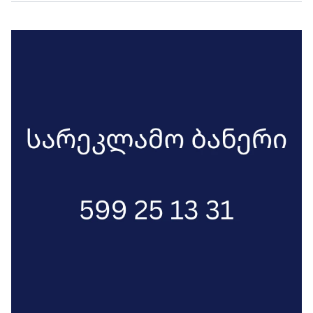
შეღავათები აქვთ, ხოლო იმ
მედიასაშუალებებს, რომლებიც მათი
კონტროლის მიღმა არიან, ასეთ
პრობლემებთან გამკლავება უწევთ“, -
ლადო ბიჭაშვილი, ჟურნალისტი.