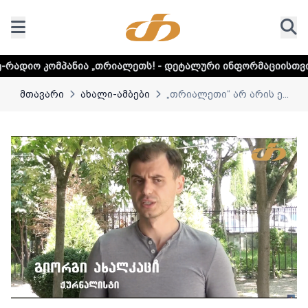
ა „თრიალეთს! - დეტალური ინფორმაციისთვის დააკლიკეთ ლ
მთავარი
ახალი-ამბები
„თრიალეთი“ არ არის ე...