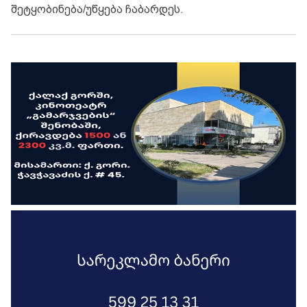
შეტყობინება/უწყება ჩაბარდეს.