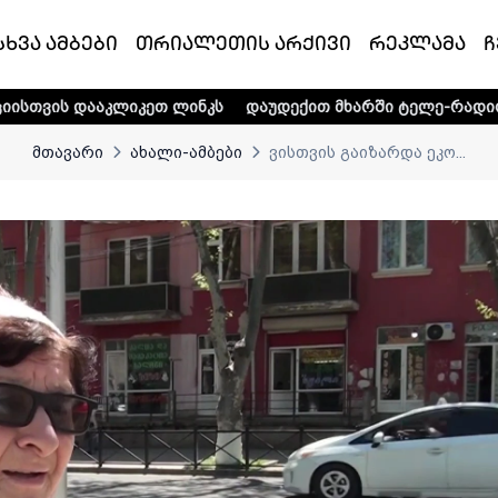
სხვა ამბები
თრიალეთის არქივი
რეკლამა
ჩ
კეთ ლინკს
დაუდექით მხარში ტელე-რადიო კომპანია „თრია
მთავარი
ახალი-ამბები
ვისთვის გაიზარდა ეკო...