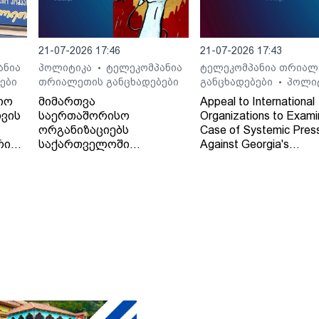
21-07-2026 17:46
21-07-2026 17:43
ანია
პოლიტიკა
ტელეკომპანია
ტელეკომპანია თრიალ
•
ები
თრიალეთის განცხადებები
განცხადებები
პოლი
•
იო
მიმართვა
Appeal to International
ვის
საერთაშორისო
Organizations to Exami
ორგანიზაციებს
Case of Systemic Pres
რი
საქართველოში
Against Georgia's
დამოუკიდებელი
Independent Regional
რეგიონული მაუწყებლის -
Broadcaster - TV and 
ტელე-რადიო კომპანია
Company "Trialeti"
"თრიალეთის" - მიმართ
განხორციელებული
სისტემური ზეწოლის
საქმის შესწავლის
თაობაზე