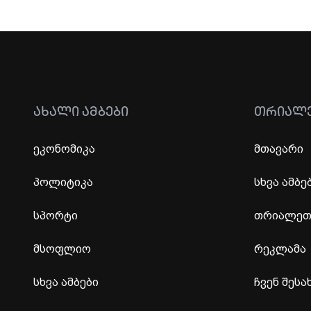
ᲐᲮᲐᲚᲘ ᲐᲛᲑᲔᲑᲘ
ᲗᲠᲘᲐᲚ
ეკონომიკა
მთავარი
პოლიტიკა
სხვა ამბე
სპორტი
თრიალეთი
მსოფლიო
რეკლამა
სხვა ამბები
ჩვენ შესა