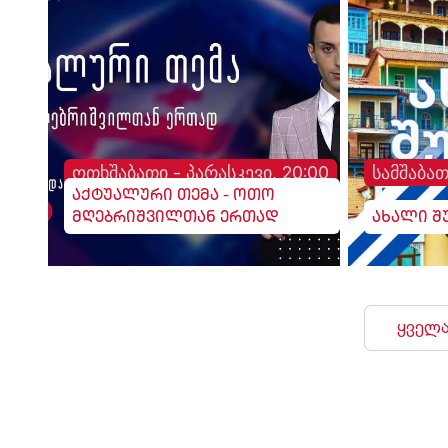
ოთხშაბათი - პარასკევი, 20:00
სამშაბათ
აქტუალური თემა - ოთო
მღებრიშვილთან ერთად
ახალი შ
ყველა