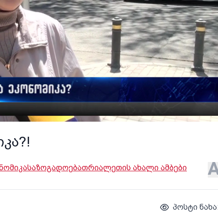
კა?!
ნომიკა
საზოგადოება
თრიალეთის ახალი ამბები
პოსტი ნახა