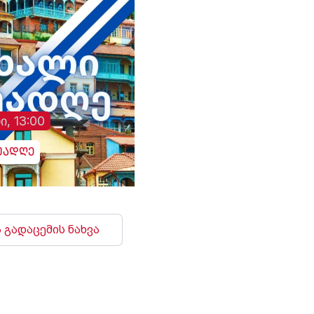
ი, 13:00
უადღე
 გადაცემის ნახვა