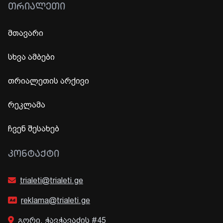
ᲗᲠᲘᲐᲚᲔᲗᲘ
მთავარი
სხვა ამბები
თრიალეთის არქივი
რეკლამა
ჩვენ შესახებ
ᲙᲝᲜᲢᲐᲥᲢᲘ
trialeti@trialeti.ge
reklama@trialeti.ge
გორი, ჭავჭავაძის #45