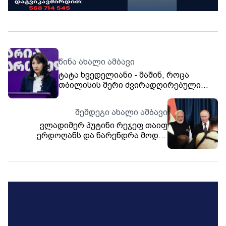
წინა ახალი ამბავი
ტატა ხვედელიანი - მაშინ, როცა
თბილისის მერი ძვირადღირებული
მანქანით წალენჯიხაში ერთობა,
თბილისში უამრავი პრობლემა
შემდეგი ახალი ამბავი
მოუგვარებელია - მისი ეს „ვოიაჟი“
ვლადიმერ პუტინი რეჯეფ თაიფ
სრულად ამხელს „ოცნების”
ერდოღანს და ნარენდრა მოდის
კორუმპირებულ და ცინიკურ სისტემას
შეხვდა