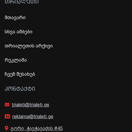
ᲗᲠᲘᲐᲚᲔᲗᲘ
მთავარი
სხვა ამბები
თრიალეთის არქივი
რეკლამა
ჩვენ შესახებ
ᲙᲝᲜᲢᲐᲥᲢᲘ
trialeti@trialeti.ge
reklama@trialeti.ge
გორი, ჭავჭავაძის #45