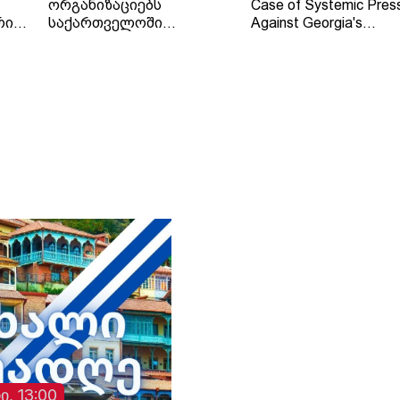
ორგანიზაციებს
Case of Systemic Pres
რი
საქართველოში
Against Georgia's
დამოუკიდებელი
Independent Regional
რეგიონული მაუწყებლის -
Broadcaster - TV and 
ტელე-რადიო კომპანია
Company "Trialeti"
"თრიალეთის" - მიმართ
განხორციელებული
სისტემური ზეწოლის
საქმის შესწავლის
თაობაზე
ი, 13:00