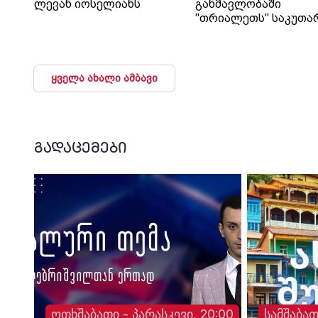
ლევან იოსელიანს
განმავლობაში
"თრიალეთს" საკუთა
გადაწყვეტილებაც კი
დაუმალა.
ყველა ახალი ამბავი
გადაცემები
ოთხშაბათი - პარასკევი, 20:00
სამშაბათ