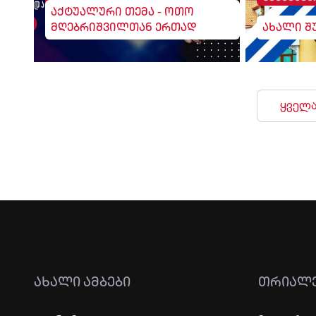
აქტუალური თემა - ოთო
მღებრიშვილთან ერთად
ახალი შ
ყველა
ᲐᲮᲐᲚᲘ ᲐᲛᲑᲔᲑᲘ
ᲗᲠᲘᲐᲚ