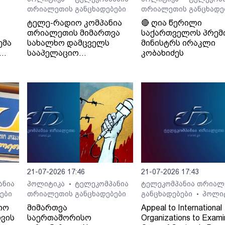
თრიალეთის განცხადებები
თრიალეთის განცხადე
ტელე-რადიო კომპანია
🔴 ღია წერილი
თრიალეთის მიმართვა
საქართველოს პრემ
ემა
სახალხო დამცველს
მინისტრს ირაკლი
სააპელაციო
კობახიძეს
სასამართლოს მიერ
განჩინების დამალვის
შესახებ
21-07-2026 17:46
21-07-2026 17:43
ანია
პოლიტიკა
ტელეკომპანია
ტელეკომპანია თრიალ
•
ები
თრიალეთის განცხადებები
განცხადებები
პოლი
•
იო
მიმართვა
Appeal to International
ვის
საერთაშორისო
Organizations to Exami