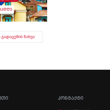
უადღე
 გადაცემის ნახვა
ᲔᲗᲘ
ᲙᲝᲜᲢᲐᲥᲢᲘ