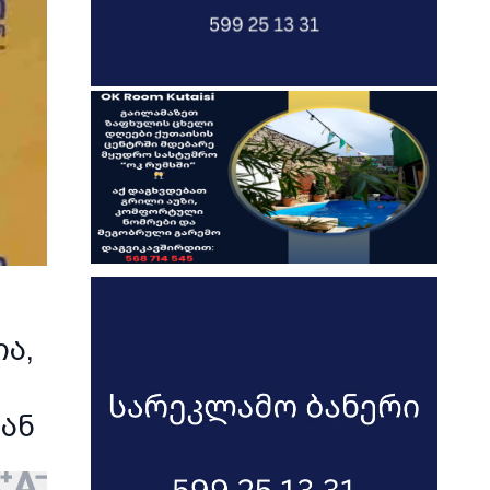
ა,
ან