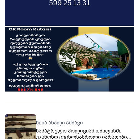
წინა ახალი ამბავი
საპატრულო პოლიციამ თბილისში
უკანონო ცეცხლსასროლი იარაღები