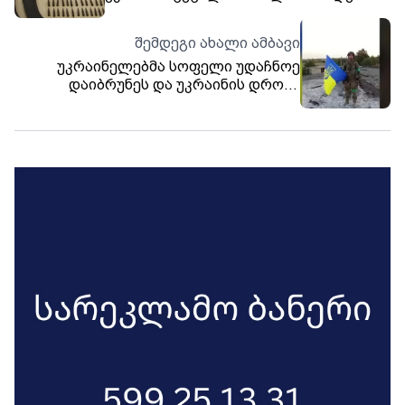
და საბრძოლო მასალა ამოიღო
შემდეგი ახალი ამბავი
უკრაინელებმა სოფელი უდაჩნოე
დაიბრუნეს და უკრაინის დროშა
აღმართეს