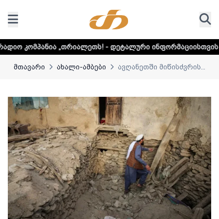
თრიალეთს! - დეტალური ინფორმაციისთვის დააკლიკეთ ლინკ
მთავარი
ახალი-ამბები
ავღანეთში მიწისძვრის...