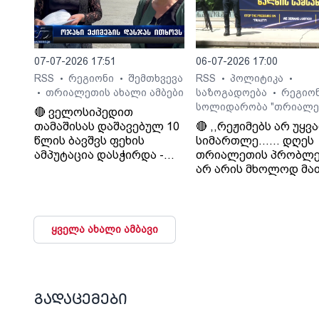
დააკმაყოფილებს.“. -
სურმანიძე. ტვ 25-ის
დამფუძნებელი.
07-07-2026 17:51
06-07-2026 17:00
RSS
რეგიონი
შემთხვევა
RSS
პოლიტიკა
•
•
•
•
თრიალეთის ახალი ამბები
საზოგადოება
რეგიო
•
•
სოლიდარობა "თრიალე
🔴 ველოსიპედით
თამაშისას დაშავებულ 10
🔴 ,,რეჟიმებს არ უყვ
წლის ბავშვს ფეხის
სიმართლე...... დღეს
ამპუტაცია დასჭირდა -
თრიალეთის პრობლე
ოჯახი კლინიკა
არ არის მხოლოდ მა
„გორმედის“ ექიმებს
პრობლემა, თუ გაუვა
გულგრილობაში
დახურავენ.....
ადანაშაულებს
მიადგებიან სხვა
ტელევიზიებს და რა
ყველა ახალი ამბავი
მაუწყებლებს". - ვატ
სურგულაძე, ლელო.
გადაცემები