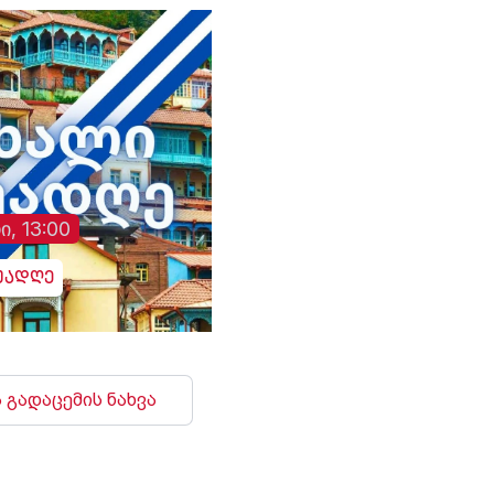
ი, 13:00
უადღე
 გადაცემის ნახვა