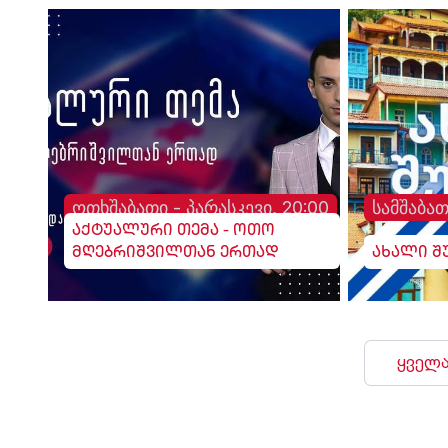
ოთხშაბათი - პარასკევი, 20:00
სამშაბათ
აქტუალური თემა - ოთო
მღებრიშვილთან ერთად
ახალი შ
ყველა