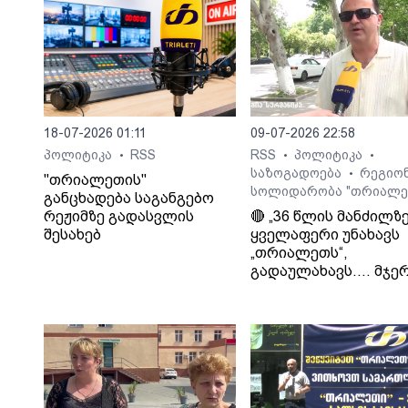
18-07-2026 01:11
09-07-2026 22:58
პოლიტიკა
RSS
RSS
პოლიტიკა
•
•
•
საზოგადოება
რეგიო
•
"თრიალეთის"
სოლიდარობა "თრიალე
განცხადება საგანგებო
რეჟიმზე გადასვლის
🔴 „36 წლის მანძილზ
შესახებ
ყველაფერი უნახავს
„თრიალეთს“,
გადაულახავს.... მჯერ
რომ ყველაფერი კარ
დასრულდება...
დათმობაზე წავა
ხელისუფლება და ის
ელემენტარული
მოთხოვნა რასაც
თრიალეთი ითხოვს