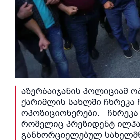
აზერბაიჯანის პოლიციამ ო
ქარიმლის სახლში ჩხრეკა ჩ
ოპოზიციონერები. ჩხრეკა 
რომელიც პრეზიდენტ ილჰამ
განხორციელებულ სახელმ