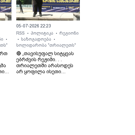
 გია
05-07-2026 22:23
RSS
პოლიტიკა
რეგიონი
•
•
ნი
საზოგადოება
•
•
•
თს"
სოლიდარობა "თრიალეთს"
ართ
🔴 „თავისუფალ სიტყვას
ებრძვის რეჟიმი. . .
მა
თრიალეთში არასოდეს
თი
არ ყოფილა ისეთი
თ და
ნარატივები, რაც
რეჟიმისთვის იყო
ხელსაყრელი. . . რაც
დიო
რუსეთს არ აწყობს, ის არ
ო
აწყობს „ქართულ
ოცნებას“ - საბა
ბულისკერია. „კოალიცია
ცვლილებისთვის“.