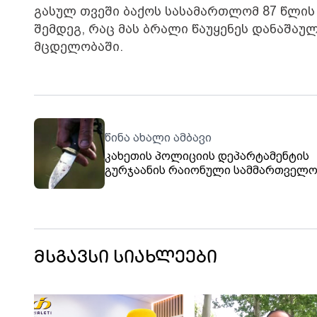
გასულ თვეში ბაქოს სასამართლომ 87 წლის 
შემდეგ, რაც მას ბრალი წაუყენეს დანაშაუ
მცდელობაში.
წინა ახალი ამბავი
კახეთის პოლიციის დეპარტამენტის
გურჯაანის რაიონული სამმართველო
თანამშრომლებმა, 1973 წელს
დაბადებული, წარსულში ნასამართლ
გ.ყ. განზრახ მკვლელობის მცდელობ
ბრალდებით ცხელ კვალზე დააკავეს,
ინფორმაციას შსს-ს პრესსამსახური
ავრცელებს. დანაშაული 15 წლამდე ვადით
მსგავსი სიახლეები
თავისუფლების აღკვეთას
ითვალისწინებს.