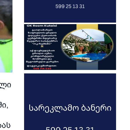
ალი
ი,
ბას