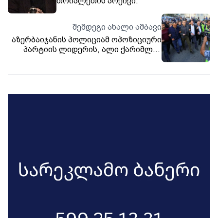
თრიალეთის არქივი.
შემდეგი ახალი ამბავი
აზერბაიჯანის პოლიციამ ოპოზიციური
პარტიის ლიდერის, ალი ქარიმლის
სახლში ჩხრეკა ჩაატარა -
დაკავებულები არიან
ოპოზიციონერები. ჩხრეკა ჩატარდა
გამოძიების ფარგლებში, რომელიც
პრეზიდენტ ილჰამ ალიევის
გადაყენების მიზნით
განხორციელებულ სახელმწიფო
გადატრიალების მცდელობას ეხება.