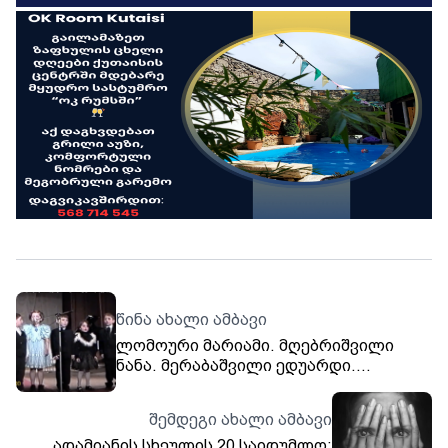
წინა ახალი ამბავი
ლომოური მარიამი. მღებრიშვილი
ნანა. მერაბაშვილი ედუარდი.
ქრისტესიაშვილი ილია. გოლბაკოვი
ვასიკო. მინდიაშვილი უჩა. შუბითიძე
შემდეგი ახალი ამბავი
შალვა.. სიმღერები. გორის მე-8
ადამიანის სხეულის 20 საიდუმლო:
საბავშვო ბაღის გუნდი. "თრიალეთის"