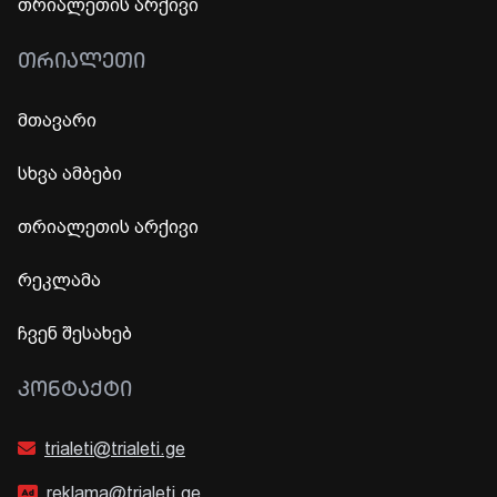
თრიალეთის არქივი
ᲗᲠᲘᲐᲚᲔᲗᲘ
მთავარი
სხვა ამბები
თრიალეთის არქივი
რეკლამა
ჩვენ შესახებ
ᲙᲝᲜᲢᲐᲥᲢᲘ
trialeti@trialeti.ge
reklama@trialeti.ge