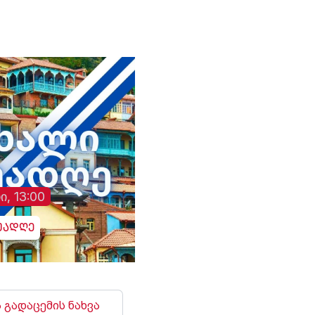
მცდელობისა,
გადაემოწმებინა
ინფორმაცია შესაძლო
გულგრილობისა და
დაწყებული მოკვლევის
შესახებ, სამხედრო
ჰოსპიტალში კომენტარი
არც ამჯერად გააკეთეს
ი, 13:00
უადღე
 გადაცემის ნახვა