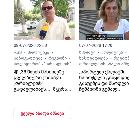
09-07-2026 22:58
07-07-2026 17:20
RSS
პოლიტიკა
სპორტი
პოლიტიკა
•
•
•
•
საზოგადოება
რეგიონი
საზოგადოება
რეგიო
•
•
•
სოლიდარობა "თრიალეთს"
თრიალეთის ახალი ამბ
🔴 „36 წლის მანძილზე
„სპორტულ ქალაქში
ყველაფერი უნახავს
სპორტული განყოფი
„თრიალეთს“,
გააუქმეს და მსოფლ
გადაულახავს.... მჯერა,
ჩემპიონი ჯემალ
რომ ყველაფერი კარგად
მჭედლიშვილი
დასრულდება...
სამსახურიდან გაუშვეს
დათმობაზე წავა
თეა კეჩხუაშვილი.
ხელისუფლება და ის
ყველა ახალი ამბავი
ელემენტარული
მოთხოვნა რასაც