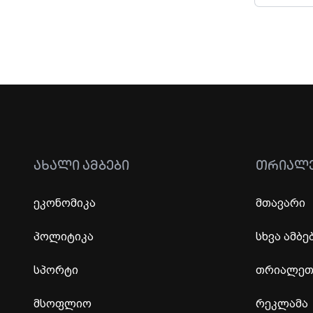
ᲐᲮᲐᲚᲘ ᲐᲛᲑᲔᲑᲘ
ᲗᲠᲘᲐᲚ
ეკონომიკა
მთავარი
პოლიტიკა
სხვა ამბე
სპორტი
თრიალეთი
მსოფლიო
რეკლამა