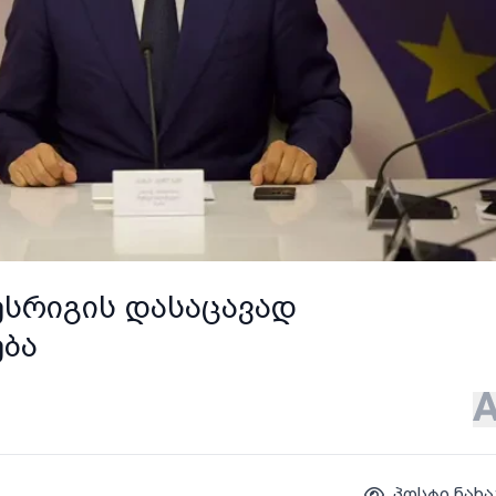
ესრიგის დასაცავად
ება
პოსტი ნახა