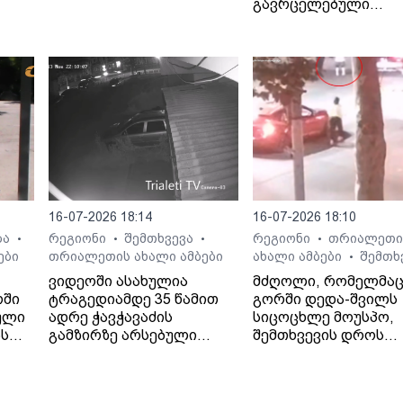
გავრცელებული
ინფორმაციით, შემთ
ბალახვანში, მე-12
საჯარო სკოლასთან
მოხდა.
16-07-2026 18:14
16-07-2026 18:10
ბა
რეგიონი
შემთხვევა
რეგიონი
თრიალეთი
•
•
•
•
ები
თრიალეთის ახალი ამბები
ახალი ამბები
შემთხ
•
ვიდეოში ასახულია
მძღოლი, რომელმა
რში
ტრაგედიამდე 35 წამით
გორში დედა-შვილს
ული
ადრე ჭავჭავაძის
სიცოცხლე მოუსპო,
ას
გამზირზე არსებული
შემთხვევის დროს
საგზაო მოძრაობა.
ავტომობილში მარტ
იმყოფებოდა.