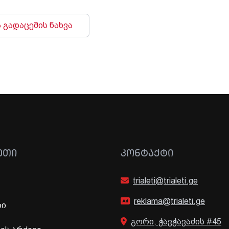
 გადაცემის ნახვა
ᲔᲗᲘ
ᲙᲝᲜᲢᲐᲥᲢᲘ
trialeti@trialeti.ge
reklama@trialeti.ge
ბი
გორი, ჭავჭავაძის #45