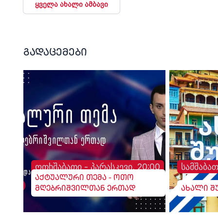
ყველა ახალი ამბავი
გადაცემები
ოთხშაბათი - პარასკევი, 20:00
სამშაბათ
აქტუალური თემა - ოთო
მღებრიშვილთან ერთად
ახალი შ