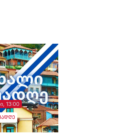
ი, 13:00
უადღე