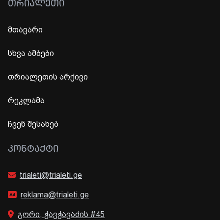
ᲗᲠᲘᲐᲚᲔᲗᲘ
მთავარი
სხვა ამბები
თრიალეთის არქივი
რეკლამა
ჩვენ შესახებ
ᲙᲝᲜᲢᲐᲥᲢᲘ
trialeti@trialeti.ge
reklama@trialeti.ge
გორი, ჭავჭავაძის #45