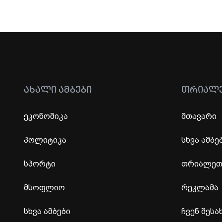
ᲐᲮᲐᲚᲘ ᲐᲛᲑᲔᲑᲘ
ᲗᲠᲘᲐᲚ
ეკონომიკა
მთავარი
პოლიტიკა
სხვა ამბე
სპორტი
თრიალეთი
მსოფლიო
რეკლამა
სხვა ამბები
ჩვენ შესა