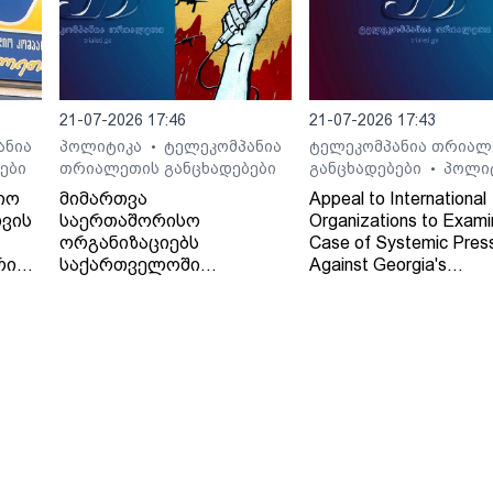
21-07-2026 17:46
21-07-2026 17:43
ანია
პოლიტიკა
ტელეკომპანია
ტელეკომპანია თრიალ
•
ები
თრიალეთის განცხადებები
განცხადებები
პოლი
•
იო
მიმართვა
Appeal to International
ვის
საერთაშორისო
Organizations to Exami
ორგანიზაციებს
Case of Systemic Pres
რი
საქართველოში
Against Georgia's
დამოუკიდებელი
Independent Regional
რეგიონული მაუწყებლის -
Broadcaster - TV and 
ტელე-რადიო კომპანია
Company "Trialeti"
"თრიალეთის" - მიმართ
განხორციელებული
სისტემური ზეწოლის
საქმის შესწავლის
თაობაზე