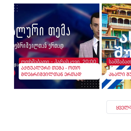
ოთხშაბათი - პარასკევი, 20:00
სამშაბათ
აქტუალური თემა - ოთო
მღებრიშვილთან ერთად
ახალი შ
ყველა