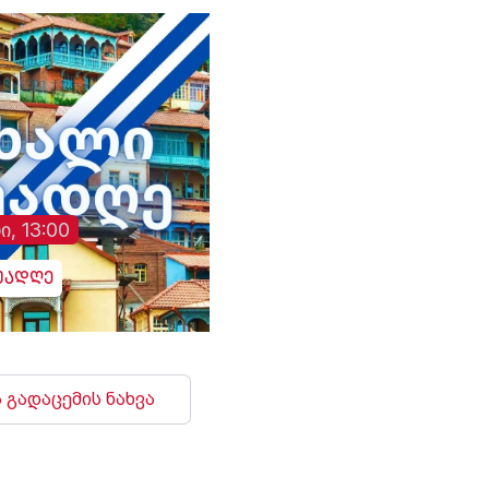
ი, 13:00
უადღე
 გადაცემის ნახვა