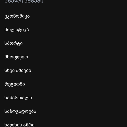
ᲐᲮᲐᲚᲘ ᲐᲛᲑᲔᲑᲘ
ეკონომიკა
პოლიტიკა
სპორტი
მსოფლიო
სხვა ამბები
რეგიონი
სამართალი
საზოგადოება
ხალხის აზრი