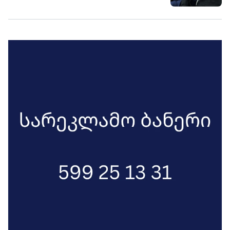
მოსვლისაც კი ეშინია, ისევ
დავუბარებივარ ე.წ. კომისიაზე -
კარგად გაიგონ, ფარსში
მონაწილეობას არ ვაპირებ, არც ახლა,
არც მერე, ბრძოლა ღირსებით და
ბოლომდე