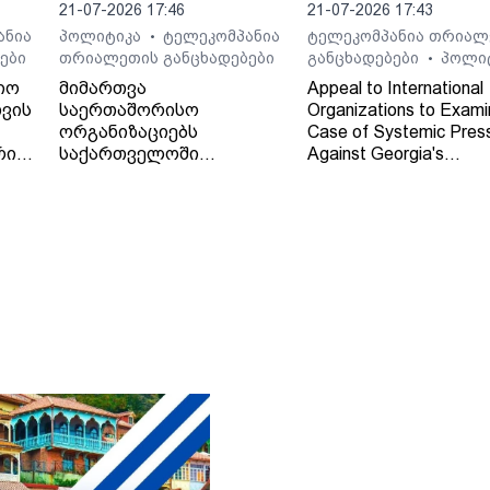
21-07-2026 17:46
21-07-2026 17:43
ანია
პოლიტიკა
ტელეკომპანია
ტელეკომპანია თრიალ
•
ები
თრიალეთის განცხადებები
განცხადებები
პოლი
•
იო
მიმართვა
Appeal to International
ვის
საერთაშორისო
Organizations to Exami
ორგანიზაციებს
Case of Systemic Pres
რი
საქართველოში
Against Georgia's
დამოუკიდებელი
Independent Regional
რეგიონული მაუწყებლის -
Broadcaster - TV and 
ტელე-რადიო კომპანია
Company "Trialeti"
"თრიალეთის" - მიმართ
განხორციელებული
სისტემური ზეწოლის
საქმის შესწავლის
თაობაზე