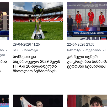
29-04-2026 11:25
22-04-2026 23:33
ონი
RSS
სპორტი
სპორტი
რეგიონი
•
•
•
•
ები
სომხეთი და
კასპელი თემურ
ების
საქართველო 2029 წელს
გოგრიჭიანი სამბოშ
FIFA-ს 20-წლამდელთა
ევროპის ჩემპიონია!
რ
მსოფლიო ჩემპიონატს
უმასპინძლებენ,ფ- ამის
შესახებ FIFA-ს მიერ
სოციალურ პლატორმა X-
ზე გამოქვეყნებულ
პოსტშია აღნიშნული. „ეს
ან.
იქნება FIFA-ს პირველი
ტურნირი, რომელიც