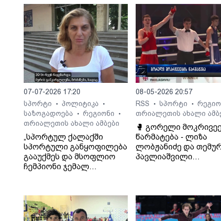
07-07-2026 17:20
08-05-2026 20:57
სპორტი
პოლიტიკა
RSS
სპორტი
რეგი
•
•
•
•
საზოგადოება
რეგიონი
თრიალეთის ახალი ამბ
•
•
თრიალეთის ახალი ამბები
🥊 გორელი მოკრივე
„სპორტულ ქალაქში
წარმატება - ლიზა
სპორტული განყოფილება
ლობჟანიძე და თემუ
გააუქმეს და მსოფლიო
პავლიაშვილი
ჩემპიონი ჯემალ
აზერბაიჯანის
მჭედლიშვილი
დედაქალაქ ბაქოში
სამსახურიდან გაუშვეს“, -
გამართული ჰეიდარ
თეა კეჩხუაშვილი.
ალიევის ტურნირის
გამარჯვებულები არი