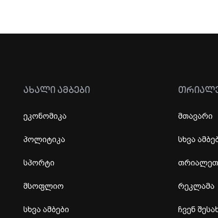
ᲐᲮᲐᲚᲘ ᲐᲛᲑᲔᲑᲘ
ᲗᲠᲘᲐᲚ
ეკონომიკა
მთავარი
პოლიტიკა
სხვა ამბე
სპორტი
თრიალეთი
მსოფლიო
რეკლამა
სხვა ამბები
ჩვენ შესა