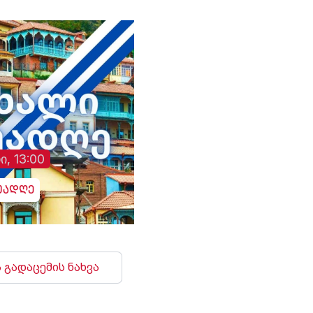
- ევროპის ჩემპიონები
გახდნენ.
ი, 13:00
უადღე
 გადაცემის ნახვა