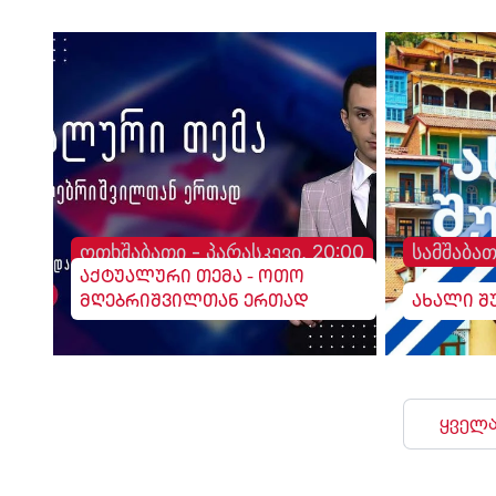
ოთხშაბათი - პარასკევი, 20:00
სამშაბათ
აქტუალური თემა - ოთო
მღებრიშვილთან ერთად
ახალი შ
ყველა