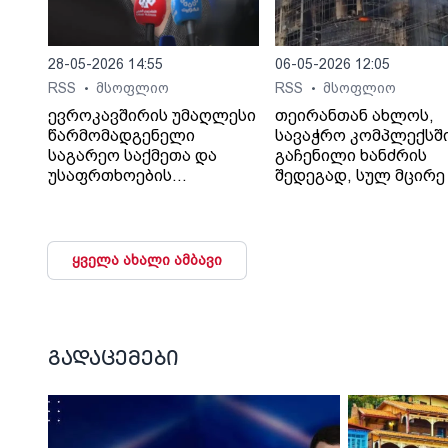
28-05-2026 14:55
06-05-2026 12:05
RSS
მსოფლიო
RSS
მსოფლიო
•
•
ევროკავშირის უმაღლესი
თეირანთან ახლოს,
წარმომადგენელი
სავაჭრო კომპლექსშ
საგარეო საქმეთა და
გაჩენილი ხანძრის
უსაფრთხოების
შედეგად, სულ მცირე 
პოლიტიკის საკითხებში
ადამიანი დაიღუპა და
კაია კალასი აცხადებს,
დაშავდა, - ინფორმა
რომ რუსეთთან უკრაინის
Iran International-ი
საკითხზე
შაჰრიარის ოლქის
ყველა ახალი ამბავი
მოლაპარაკებების
გუბერნატორზე
დაწყების შემთხვევაში
დაყრდნობით
ბლოკი, სხვა
ავრცელებს.
საკითხებთან ერთად,
გუბერნატორის თქმი
საქართველოდან და
ხანძარი თეირანის
გადაცემები
მოლდოვიდან რუსული
დასავლეთით, ქალაქ
ჯარების გაყვანის
ანდიშეში გაჩნდა, სა
საკითხსაც დააყენებს.
250-ზე მეტი კომერც
და 50 საოფისე ფართ