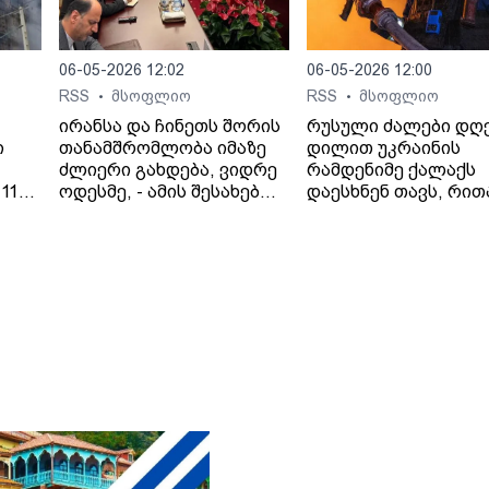
06-05-2026 12:02
06-05-2026 12:00
RSS
მსოფლიო
RSS
მსოფლიო
•
•
ირანსა და ჩინეთს შორის
რუსული ძალები დღ
ი
თანამშრომლობა იმაზე
დილით უკრაინის
ძლიერი გახდება, ვიდრე
რამდენიმე ქალაქს
11
ოდესმე, - ამის შესახებ
დაესხნენ თავს, რით
 41
ირანის საგარეო საქმეთა
პრეზიდენტ ვოლოდ
ციას
მინისტრმა, აბას არაღჩიმ
ზელენსკის
პეკინში, ჩინელ
მიერ შეთავაზებული
კოლეგასთან, ვან ისთან
გამოცხადებული
შეხვედრაზე განაცხადა.
ცეცხლის შეწყვეტის
ირანის სახელმწიფო
შეთანხმება დაარღვი
მედიის ინფორმაციით,
ინფორმაციას უკრა
თ,
საგარეო საქმეთა
მედია ავრცელებს.
მინისტრმა აბას არაღჩიმ
მათივე ინფორმაციი
პეკინში გამართულ
ცეცხლის შეწყვეტის
დაც
შეხვედრაზე ჩინეთს
რეჟიმის ამოქმედებ
იული
„ირანის ახლო მეგობარი“
რამდენიმე წუთში
ია
უწოდა. „არსებულ
დნიპროში აფეთქებე