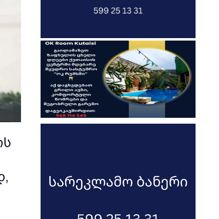
ის
დ,