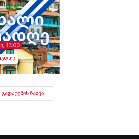
ვითარებაში, ჩვენს
ხმა გაისმა. რუსებმა
ქვეყნებს შორის
ასევე შეუტიეს ხარკ
ორმხრივი
ზაპოროჟიეს, სუმს,
თანამშრომლობა კიდევ
დონეცკს, რის შედე
უფრო გაძლიერდება“, -
დაზიანდა სამოქალ
განაცხადა აბას არაღჩიმ.
ინფრასტრუქტურა დ
არიან დაშავებულებ
ი, 13:00
უადღე
 გადაცემის ნახვა