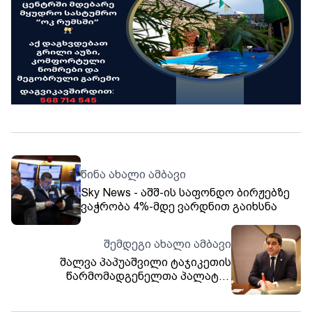
წინა ახალი ამბავი
Sky News - აშშ-ის საფონდო ბირჟებზე
ვაჭრობა 4%-მდე ვარდნით გაიხსნა
შემდეგი ახალი ამბავი
შალვა პაპუაშვილი ტაჯიკეთის
წარმომადგენელთა პალატის
თავმჯდომარეს შეხვდა