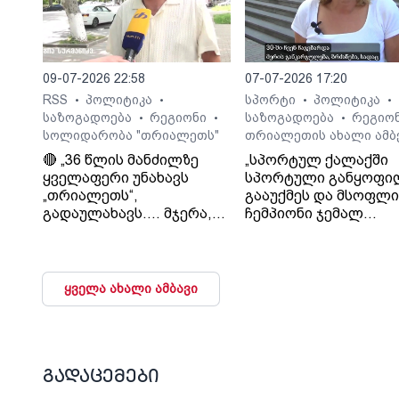
09-07-2026 22:58
07-07-2026 17:20
RSS
პოლიტიკა
სპორტი
პოლიტიკა
•
•
•
•
საზოგადოება
რეგიონი
საზოგადოება
რეგიო
•
•
•
სოლიდარობა "თრიალეთს"
თრიალეთის ახალი ამბ
🔴 „36 წლის მანძილზე
„სპორტულ ქალაქში
ყველაფერი უნახავს
სპორტული განყოფი
„თრიალეთს“,
გააუქმეს და მსოფლ
გადაულახავს.... მჯერა,
ჩემპიონი ჯემალ
რომ ყველაფერი კარგად
მჭედლიშვილი
დასრულდება...
სამსახურიდან გაუშვეს
დათმობაზე წავა
თეა კეჩხუაშვილი.
ხელისუფლება და ის
ყველა ახალი ამბავი
ელემენტარული
მოთხოვნა რასაც
თრიალეთი ითხოვს
დააკმაყოფილებს.“. - გია
სურმანიძე. ტვ 25-ის
გადაცემები
დამფუძნებელი.