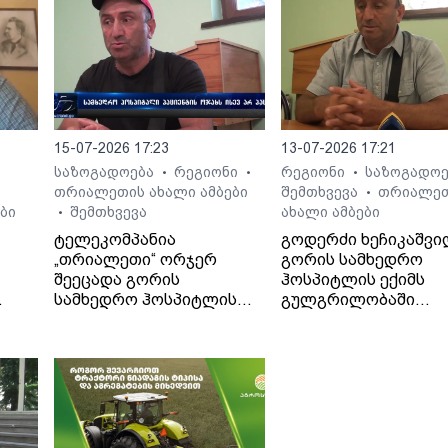
15-07-2026 17:23
13-07-2026 17:21
საზოგადოება
რეგიონი
რეგიონი
საზოგადო
•
•
•
თრიალეთის ახალი ამბები
შემთხვევა
თრიალე
•
ბი
შემთხვევა
ახალი ამბები
•
ტელეკომპანია
გოდერძი ხეჩიკაშვი
„თრიალეთი“ ორჯერ
გორის სამხედრო
შეეცადა გორის
ჰოსპიტლის ექიმს
სამხედრო ჰოსპიტლის
გულგრილობაში
. -
პოზიციის გარკვევას
ადანაშაულებს. მისი
გოდერძი ხეჩიკაშვილის
თქმით, ექიმმა მის 1
ბრალდებებთან
წლის შვილს დიაგნო
დაკავშირებით, თუმცა
არასწორად დაუსვა,
უწყებამ ორივეჯერ
მძიმე მდგომარეობა
დუმილი არჩია.
მყოფი კლინიკიდან
ჟურნალისტები
გამოწერა და მის