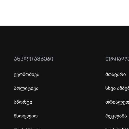
ᲐᲮᲐᲚᲘ ᲐᲛᲑᲔᲑᲘ
ᲗᲠᲘᲐᲚ
ეკონომიკა
მთავარი
პოლიტიკა
სხვა ამბე
სპორტი
თრიალეთი
მსოფლიო
რეკლამა