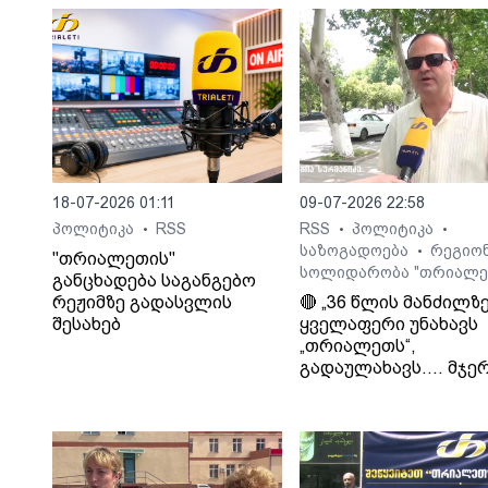
18-07-2026 01:11
09-07-2026 22:58
პოლიტიკა
RSS
RSS
პოლიტიკა
•
•
•
საზოგადოება
რეგიო
•
"თრიალეთის"
სოლიდარობა "თრიალე
განცხადება საგანგებო
რეჟიმზე გადასვლის
🔴 „36 წლის მანძილზ
შესახებ
ყველაფერი უნახავს
„თრიალეთს“,
გადაულახავს.... მჯერ
რომ ყველაფერი კარ
დასრულდება...
დათმობაზე წავა
ხელისუფლება და ის
ელემენტარული