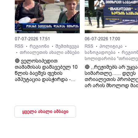
მოთხოვნა რასაც
თრიალეთი ითხოვს
დააკმაყოფილებს.“. -
სურმანიძე. ტვ 25-ის
დამფუძნებელი.
07-07-2026 17:51
06-07-2026 17:00
RSS
რეგიონი
შემთხვევა
RSS
პოლიტიკა
•
•
•
•
თრიალეთის ახალი ამბები
საზოგადოება
რეგიო
•
•
სოლიდარობა "თრიალე
🔴 ველოსიპედით
თამაშისას დაშავებულ 10
🔴 ,,რეჟიმებს არ უყვ
წლის ბავშვს ფეხის
სიმართლე...... დღეს
ამპუტაცია დასჭირდა -
თრიალეთის პრობლე
ოჯახი კლინიკა
არ არის მხოლოდ მა
„გორმედის“ ექიმებს
პრობლემა, თუ გაუვა
გულგრილობაში
დახურავენ.....
ადანაშაულებს
მიადგებიან სხვა
ტელევიზიებს და რა
ყველა ახალი ამბავი
მაუწყებლებს". - ვატ
სურგულაძე, ლელო.