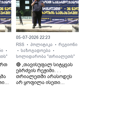
შესახებ.
 გია
05-07-2026 22:23
RSS
პოლიტიკა
რეგიონი
•
•
ნი
საზოგადოება
•
•
•
თს"
სოლიდარობა "თრიალეთს"
ართ
🔴 „თავისუფალ სიტყვას
ებრძვის რეჟიმი. . .
მა
თრიალეთში არასოდეს
თი
არ ყოფილა ისეთი
თ და
ნარატივები, რაც
რეჟიმისთვის იყო
ხელსაყრელი. . . რაც
დიო
რუსეთს არ აწყობს, ის არ
ო
აწყობს „ქართულ
ოცნებას“ - საბა
ბულისკერია. „კოალიცია
ცვლილებისთვის“.