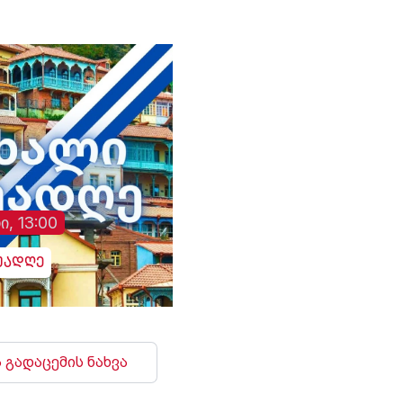
ი, 13:00
უადღე
 გადაცემის ნახვა