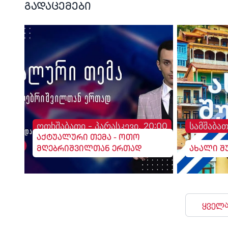
გადაცემები
ოთხშაბათი - პარასკევი, 20:00
სამშაბათ
აქტუალური თემა - ოთო
მღებრიშვილთან ერთად
ახალი შ
ყველა