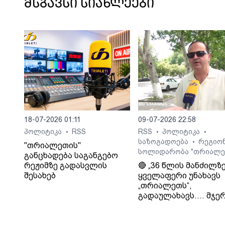
იშლებოდნენ, მეთერთმეტე არჩევნებ
მსგავსი სიახლეები
ამ რეჟიმში მოვიგებთ, - ამის შესახებ
საქართველოს პრემიერ-
მინისტრმა, ირაკლი
კობახიძემ “ოპოზიციის ალიანსში”
არსებულ მდგომარეობასთან დასმუ
კითხვის საპასუხოდ განაცხადა. კობახიძის
თქმით, ოპოზიცია ყოველ ჯერზე გარ
მიღებული მითითების საფუძველზე
ერთიანდება ხოლმე.
18-07-2026 01:11
09-07-2026 22:58
პოლიტიკა
RSS
RSS
პოლიტიკა
•
•
•
საზოგადოება
რეგიო
•
"თრიალეთის"
სოლიდარობა "თრიალე
განცხადება საგანგებო
რეჟიმზე გადასვლის
🔴 „36 წლის მანძილზ
შესახებ
ყველაფერი უნახავს
„თრიალეთს“,
გადაულახავს.... მჯერ
რომ ყველაფერი კარ
დასრულდება...