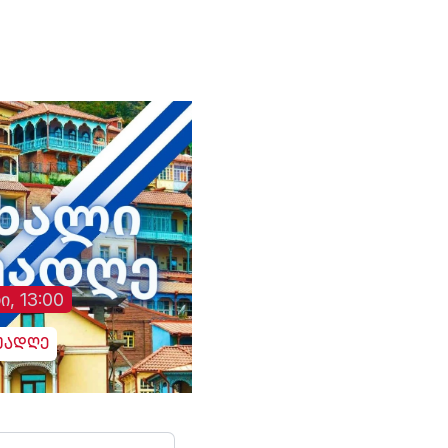
ოცნებას“ - საბა
ბულისკერია. „კოალიცია
ცვლილებისთვის“.
ი, 13:00
უადღე