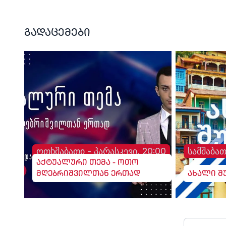
სურგულაძე, ლელო.
გადაცემები
ოთხშაბათი - პარასკევი, 20:00
სამშაბათ
აქტუალური თემა - ოთო
მღებრიშვილთან ერთად
ახალი შ