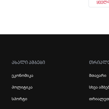
ყველა
ᲐᲮᲐᲚᲘ ᲐᲛᲑᲔᲑᲘ
ᲗᲠᲘᲐᲚ
ეკონომიკა
მთავარი
პოლიტიკა
სხვა ამბე
სპორტი
თრიალეთი