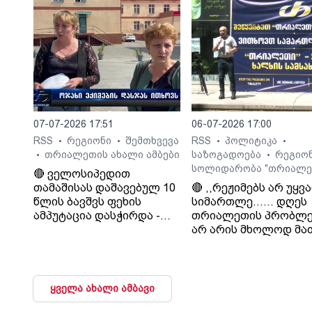
დათმობაზე წავა
ხელისუფლება და ის
ელემენტარული
მოთხოვნა რასაც
თრიალეთი ითხოვს
დააკმაყოფილებს.“. -
სურმანიძე. ტვ 25-ის
დამფუძნებელი.
07-07-2026 17:51
06-07-2026 17:00
RSS
რეგიონი
შემთხვევა
RSS
პოლიტიკა
•
•
•
•
თრიალეთის ახალი ამბები
საზოგადოება
რეგიო
•
•
სოლიდარობა "თრიალე
🔴 ველოსიპედით
თამაშისას დაშავებულ 10
🔴 ,,რეჟიმებს არ უყვ
წლის ბავშვს ფეხის
სიმართლე...... დღეს
ამპუტაცია დასჭირდა -
თრიალეთის პრობლე
ოჯახი კლინიკა
არ არის მხოლოდ მა
„გორმედის“ ექიმებს
პრობლემა, თუ გაუვა
გულგრილობაში
დახურავენ.....
ადანაშაულებს
მიადგებიან სხვა
ტელევიზიებს და რა
ყველა ახალი ამბავი
მაუწყებლებს". - ვატ