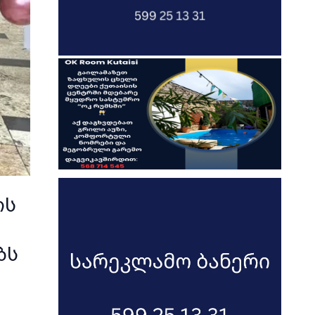
ის
ბს