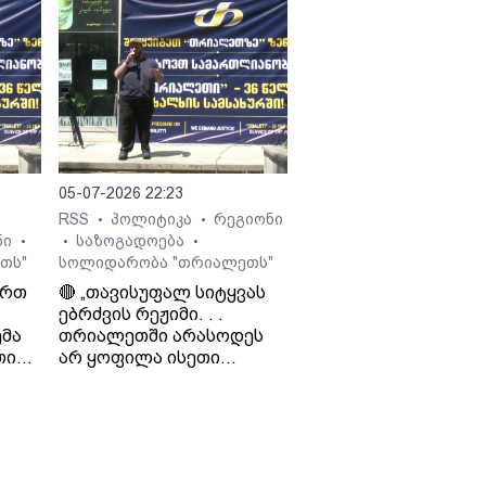
ჯიოშვილი მამის
სამსახურიდან
გათავისუფლების
შესახებ.
 გია
05-07-2026 22:23
RSS
პოლიტიკა
რეგიონი
•
•
ნი
საზოგადოება
•
•
•
თს"
სოლიდარობა "თრიალეთს"
ართ
🔴 „თავისუფალ სიტყვას
ებრძვის რეჟიმი. . .
მა
თრიალეთში არასოდეს
თი
არ ყოფილა ისეთი
თ და
ნარატივები, რაც
რეჟიმისთვის იყო
ხელსაყრელი. . . რაც
დიო
რუსეთს არ აწყობს, ის არ
ო
აწყობს „ქართულ