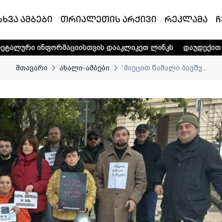
სხვა ამბები
თრიალეთის არქივი
რეკლამა
ჩ
მაციისთვის დააკლიკეთ ლინკს
დაუდექით მხარში ტელე-რა
მთავარი
ახალი-ამბები
“მიეცით წამალი ბავშვ...