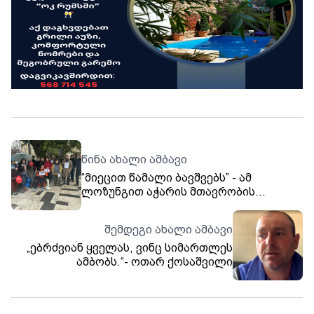
წინა ახალი ამბავი
“მიეცით წამალი ბავშვებს” - ამ
ლოზუნგით აჭარის მთავრობის
სახლთან მოქალაქეები საპროტესტო
აქციას მართავენ. შეკრებილები
შემდეგი ახალი ამბავი
დიუშენის სინდრომის მქონე ბავშვთა
„ებრძვიან ყველას, ვინც სიმართლეს
მშობლებს სოლიდარობას უცხადებენ.
ამბობს.“- ოთარ ქოსაშვილი
მათი თქმით, ხელისუფლების
შესაბამისი ორგანოები უმოქმედოდ
არიან. “აუცილებლად უნდა შეჩერდეს
დაავადების პროგრესი და დახმარება