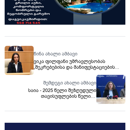
წინა ახალი ამბავი
ვიკა ფილფანი უმრავლესობას
„შეკრებებისა და მანიფესტაციების
შესახებ“ კანონში დაგეგმილ
ცვლილებზე - საქართველოში მოქმედ
შემდეგი ახალი ამბავი
არც ერთ რეჟიმს არ უკადრია მსგავსი
საია - 2025 წელი შეზღუდული
რამ
თავისუფლების წელია -
ავტოკრატიულმა
სამართალშემოქმედებამ,
თავისუფლებების არათანაზომიერმა
შეზღუდვამ განსაკუთრებული წნეხი
იქონია გამოხატვის, შეკრებისა და