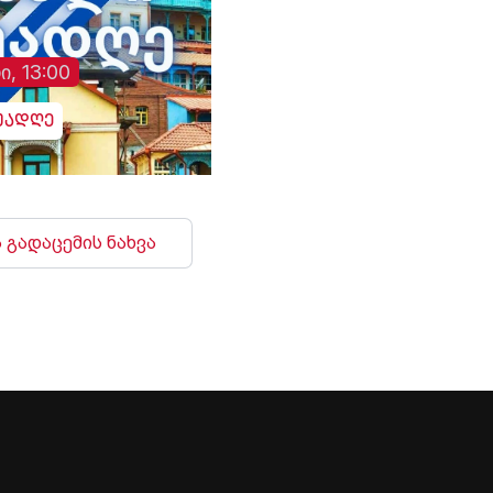
ი, 13:00
უადღე
 გადაცემის ნახვა