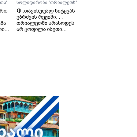
თს"
სოლიდარობა "თრიალეთს"
ართ
🔴 „თავისუფალ სიტყვას
ებრძვის რეჟიმი. . .
მა
თრიალეთში არასოდეს
თი
არ ყოფილა ისეთი
თ და
ნარატივები, რაც
რეჟიმისთვის იყო
ხელსაყრელი. . . რაც
დიო
რუსეთს არ აწყობს, ის არ
ო
აწყობს „ქართულ
ოცნებას“ - საბა
ბულისკერია. „კოალიცია
ცვლილებისთვის“.