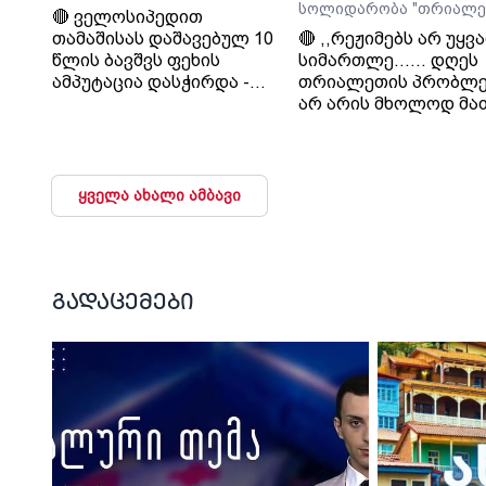
სოლიდარობა "თრიალე
🔴 ველოსიპედით
თამაშისას დაშავებულ 10
🔴 ,,რეჟიმებს არ უყვ
წლის ბავშვს ფეხის
სიმართლე...... დღეს
ამპუტაცია დასჭირდა -
თრიალეთის პრობლე
ოჯახი კლინიკა
არ არის მხოლოდ მა
„გორმედის“ ექიმებს
პრობლემა, თუ გაუვა
გულგრილობაში
დახურავენ.....
ადანაშაულებს
მიადგებიან სხვა
ტელევიზიებს და რა
ყველა ახალი ამბავი
მაუწყებლებს". - ვატ
სურგულაძე, ლელო.
გადაცემები