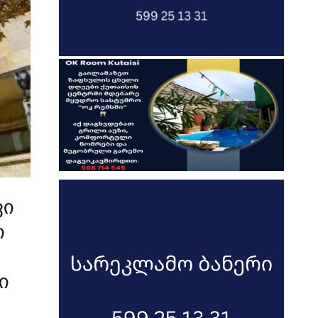
ვი
ი
ი