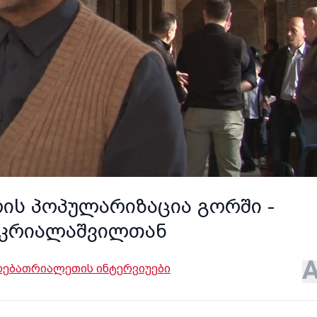
ის პოპულარიზაცია გორში -
წკრიალაშვილთან
ოება
თრიალეთის ინტერვიუები