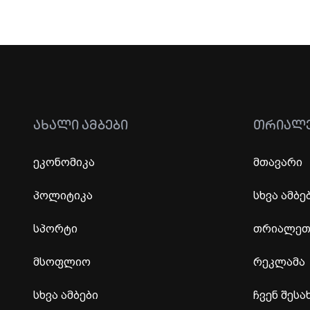
ᲐᲮᲐᲚᲘ ᲐᲛᲑᲔᲑᲘ
ᲗᲠᲘᲐᲚ
ეკონომიკა
მთავარი
პოლიტიკა
სხვა ამბე
სპორტი
თრიალეთი
მსოფლიო
რეკლამა
სხვა ამბები
ჩვენ შესა