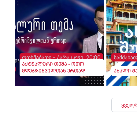
ოთხშაბათი - პარასკევი, 20:00
სამშაბათ
აქტუალური თემა - ოთო
მღებრიშვილთან ერთად
ახალი შ
ყველა