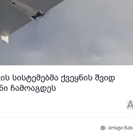
ს სისტემებმა ქვეყნის შვიდ
ნი ჩამოაგდეს
პოსტი ნახ