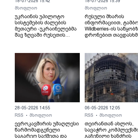
18-07-2026 15:42
18-07-2026 15:39
მსოფლიო
მსოფლიო
უკრაინის უპილოტო
რუსული მხარის
სისტემების ძალების
ინფორმაციით, ტამბ
მეთაური -უკრაინელებმა
Wildberries-ის საწყობ
შავ ზღვაში რუსეთის
დრონებით თავდასხმ
„ჩრდილოვანი ფლოტის“
შედეგად შვიდი ადამ
13 გემს შეუტიეს.
დაიღუპა.
28-05-2026 14:55
06-05-2026 12:05
RSS
მსოფლიო
RSS
მსოფლიო
•
•
ევროკავშირის უმაღლესი
თეირანთან ახლოს,
წარმომადგენელი
სავაჭრო კომპლექსშ
საგარეო საქმეთა და
გაჩენილი ხანძრის