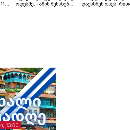
11
ოდესმე, - ამის შესახებ
დაესხნენ თავს, რით
 41
ირანის საგარეო საქმეთა
პრეზიდენტ ვოლოდ
ციას
მინისტრმა, აბას არაღჩიმ
ზელენსკის
პეკინში, ჩინელ
მიერ შეთავაზებული
კოლეგასთან, ვან ისთან
გამოცხადებული
შეხვედრაზე განაცხადა.
ცეცხლის შეწყვეტის
ირანის სახელმწიფო
შეთანხმება დაარღვი
მედიის ინფორმაციით,
ინფორმაციას უკრა
თ,
საგარეო საქმეთა
მედია ავრცელებს.
მინისტრმა აბას არაღჩიმ
მათივე ინფორმაციი
პეკინში გამართულ
ცეცხლის შეწყვეტის
დაც
შეხვედრაზე ჩინეთს
რეჟიმის ამოქმედებ
იული
„ირანის ახლო მეგობარი“
რამდენიმე წუთში
ია
უწოდა. „არსებულ
დნიპროში აფეთქებე
ვითარებაში, ჩვენს
ხმა გაისმა. რუსებმა
ქვეყნებს შორის
ასევე შეუტიეს ხარკ
ორმხრივი
ზაპოროჟიეს, სუმს,
თანამშრომლობა კიდევ
დონეცკს, რის შედე
უფრო გაძლიერდება“, -
დაზიანდა სამოქალ
განაცხადა აბას არაღჩიმ.
ინფრასტრუქტურა დ
არიან დაშავებულებ
ი, 13:00