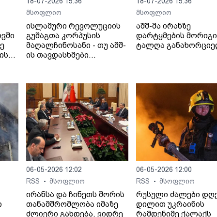
18-07-2026 15:36
18-07-2026 15:36
მსოფლიო
მსოფლიო
ისლამური რევოლუციის
აშშ-მა ირანზე
ოვში
გუშაგთა კორპუსის
დარტყმების მორიგი
ზე
მაღალჩინოსანი - თუ აშშ-
ტალღა განახორცი
ის
ის თავდასხმები
იანი
გაგრძელდება,
სრულმასშტაბიანი
შეტევითი ოპერაციების
ფაზაში გადავალთ.
06-05-2026 12:02
06-05-2026 12:00
RSS
მსოფლიო
RSS
მსოფლიო
•
•
ირანსა და ჩინეთს შორის
რუსული ძალები დღ
ი
თანამშრომლობა იმაზე
დილით უკრაინის
ძლიერი გახდება, ვიდრე
რამდენიმე ქალაქს