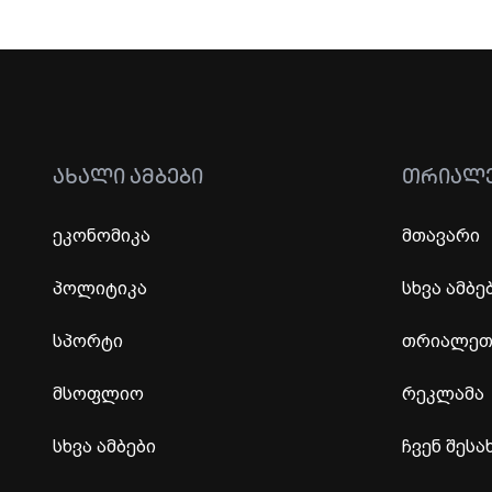
ᲐᲮᲐᲚᲘ ᲐᲛᲑᲔᲑᲘ
ᲗᲠᲘᲐᲚ
ეკონომიკა
მთავარი
პოლიტიკა
სხვა ამბე
სპორტი
თრიალეთი
მსოფლიო
რეკლამა
სხვა ამბები
ჩვენ შესა