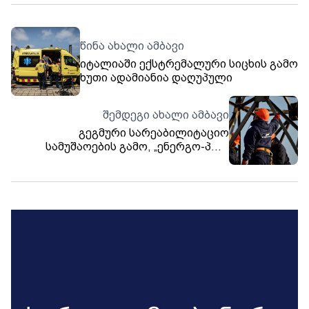
წინა ახალი ამბავი
იტალიაში ექსტრემალური სიცხის გამო
ხუთი ადამიანია დაღუპული
შემდეგი ახალი ამბავი
გეგმური სარეაბილიტაციო
სამუშაოების გამო, „ენერგო-პრო
ჯორჯიას“ აბონენტების ნაწილს
ელექტროენერგიის მიწოდება
შეეზღუდება