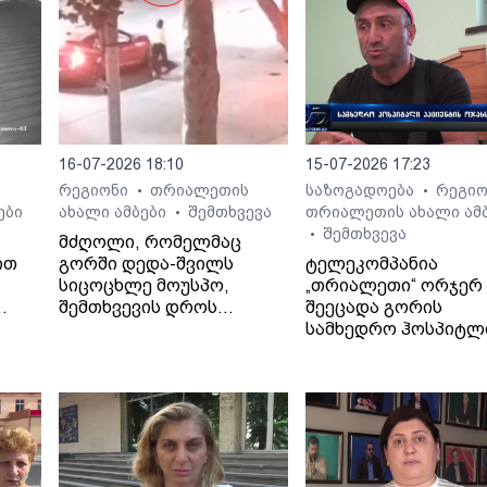
16-07-2026 18:10
15-07-2026 17:23
რეგიონი
თრიალეთის
საზოგადოება
რეგი
•
•
•
ები
ახალი ამბები
შემთხვევა
თრიალეთის ახალი ამ
•
შემთხვევა
•
მძღოლი, რომელმაც
ით
გორში დედა-შვილს
ტელეკომპანია
სიცოცხლე მოუსპო,
„თრიალეთი“ ორჯერ
შემთხვევის დროს
შეეცადა გორის
ავტომობილში მარტო არ
სამხედრო ჰოსპიტლ
იმყოფებოდა.
პოზიციის გარკვევას
გოდერძი ხეჩიკაშვი
ბრალდებებთან
დაკავშირებით, თუმ
უწყებამ ორივეჯერ
დუმილი არჩია.
ჟურნალისტები