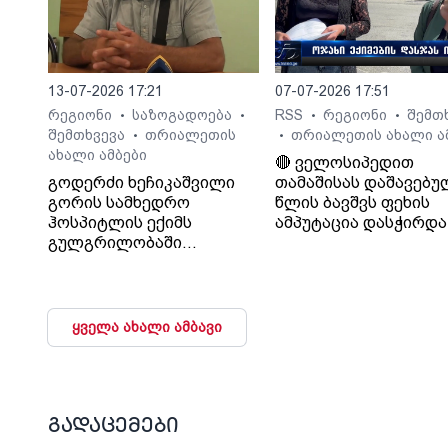
13-07-2026 17:21
07-07-2026 17:51
რეგიონი
საზოგადოება
RSS
რეგიონი
შემთ
•
•
•
•
შემთხვევა
თრიალეთის
თრიალეთის ახალი ა
•
•
ახალი ამბები
🔴 ველოსიპედით
გოდერძი ხეჩიკაშვილი
თამაშისას დაშავებუ
გორის სამხედრო
წლის ბავშვს ფეხის
ჰოსპიტლის ექიმს
ამპუტაცია დასჭირდა 
გულგრილობაში
ოჯახი კლინიკა
ადანაშაულებს. მისი
„გორმედის“ ექიმებს
თქმით, ექიმმა მის 17
გულგრილობაში
წლის შვილს დიაგნოზი
ადანაშაულებს
არასწორად დაუსვა,
ყველა ახალი ამბავი
მძიმე მდგომარეობაში
მყოფი კლინიკიდან
გამოწერა და მის
სიცოცხლეს საფრთხე
შეუქმნა.
გადაცემები