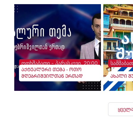
ოთხშაბათი - პარასკევი, 20:00
სამშაბათ
აქტუალური თემა - ოთო
მღებრიშვილთან ერთად
ახალი შ
ყველა