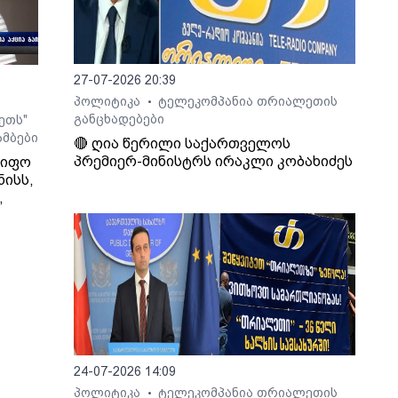
ახურს
ს
27-07-2026 20:39
ოლო
 მას
პოლიტიკა
ტელეკომპანია თრიალეთის
•
განცხადებები
ეთს"
მბები
🔴 ღია წერილი საქართველოს
ა,
პრემიერ-მინისტრს ირაკლი კობახიძეს
წიფო
ის
ნისს,
,
რ
ი
ა.
24-07-2026 14:09
ლო
პოლიტიკა
ტელეკომპანია თრიალეთის
•