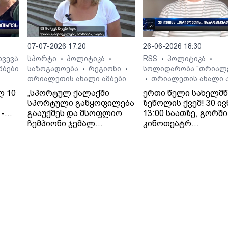
ჰოსპიტლის
საზოგადოებასთან
ურთიერთობის სამს
პირველად 13 ივლის
07-07-2026 17:20
26-06-2026 18:30
დაუკავშირდნენ, ხ
მეორედ - 14 ივლისს,
ხვევა
სპორტი
პოლიტიკა
RSS
პოლიტიკა
•
•
•
•
შემდეგ, რაც ოჯახმა
მბები
საზოგადოება
რეგიონი
სოლიდარობა "თრიალ
•
•
ახალი განცხადება
თრიალეთის ახალი ამბები
თრიალეთის ახალი ა
•
გააკეთა და დააზუსტ
ლ 10
„სპორტულ ქალაქში
ერთი წელი სახელმ
რომ მკურნალი ექიმ
სპორტული განყოფილება
ზეწოლის ქვეშ! 30 ივ
ვინაობა
-
გააუქმეს და მსოფლიო
13:00 საათზე, გორში
თავდაპირველად
ჩემპიონი ჯემალ
კინოთეატრ
ჰოსპიტლის
მჭედლიშვილი
"გამარჯვების" წინ
თანამშრომლის მიე
სამსახურიდან გაუშვეს“, -
გაიმართება
მიწოდებული მცდარ
თეა კეჩხუაშვილი.
"თრიალეთის"
ინფორმაციის გამო
მხარდამჭერთა აქცი
შეეშალათ. მიუხედავად
„თრიალეთის“
განმეორებითი
მცდელობისა,
გადაემოწმებინა
ინფორმაცია შესაძ