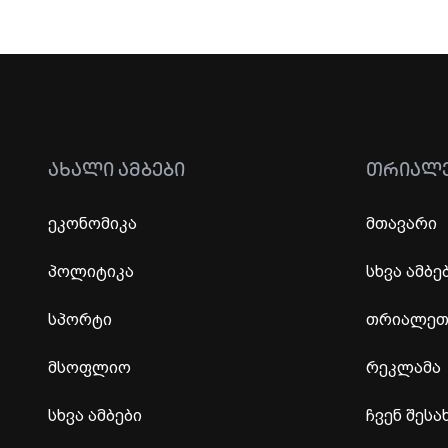
ᲐᲮᲐᲚᲘ ᲐᲛᲑᲔᲑᲘ
ᲗᲠᲘᲐᲚ
ეკონომიკა
მთავარი
პოლიტიკა
სხვა ამბე
სპორტი
თრიალეთი
მსოფლიო
რეკლამა
სხვა ამბები
ჩვენ შესა