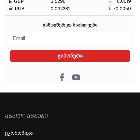
GBP
3.5296
-0.0019
RUB
0.032281
-0.0059
ᲒᲐᲛᲝᲘᲬᲔᲠᲔᲗ ᲡᲘᲐᲮᲚᲔᲔᲑᲘ
გამოწერა
ᲐᲮᲐᲚᲘ ᲐᲛᲑᲔᲑᲘ
ეკონომიკა