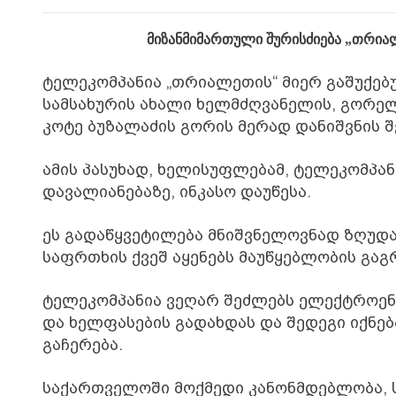
მიზანმიმართული
შურისძიება
„
თრია
ტელეკომპანია
„
თრიალეთის
“
მიერ
გაშუქებ
სამსახურის
ახალი
ხელმძღვანელის
,
გორე
კოტე
ბუზალაძის
გორის
მერად
დანიშვნის
შ
ამის
პასუხად
,
ხელისუფლებამ
,
ტელეკომპან
დავალიანებაზე
,
ინკასო
დაუწესა
.
ეს
გადაწყვეტილება
მნიშვნელოვნად
ზღუდა
საფრთხის
ქვეშ
აყენებს
მაუწყებლობის
გაგ
ტელეკომპანია
ვეღარ
შეძლებს
ელექტროენ
და
ხელფასების
გადახდას
და
შედეგი
იქნებ
გაჩერება
.
საქართველოში
მოქმედი
კანონმდებლობა
,