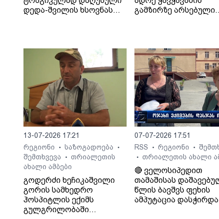
ტრაგიკულად დაღუპული
ადრე ჭავჭავაძის
დედა-შვილის ხსოვნას
გამზირზე არსებული
პატივი მიაგეს
საგზაო მოძრაობა.
13-07-2026 17:21
07-07-2026 17:51
რეგიონი
საზოგადოება
RSS
რეგიონი
შემთ
•
•
•
•
შემთხვევა
თრიალეთის
თრიალეთის ახალი ა
•
•
ახალი ამბები
🔴 ველოსიპედით
გოდერძი ხეჩიკაშვილი
თამაშისას დაშავებუ
გორის სამხედრო
წლის ბავშვს ფეხის
ჰოსპიტლის ექიმს
ამპუტაცია დასჭირდა 
გულგრილობაში
ოჯახი კლინიკა