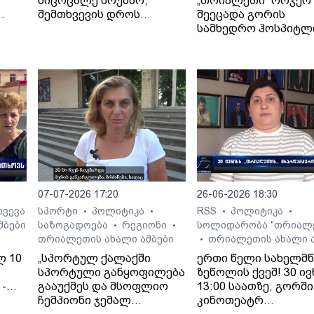
სიცოცხლე მოუსპო,
„თრიალეთი“ ორჯერ
შემთხვევის დროს
შეეცადა გორის
ავტომობილში მარტო არ
სამხედრო ჰოსპიტლ
იმყოფებოდა.
პოზიციის გარკვევას
გოდერძი ხეჩიკაშვი
ბრალდებებთან
დაკავშირებით, თუმ
უწყებამ ორივეჯერ
დუმილი არჩია.
ჟურნალისტები
ჰოსპიტლის
საზოგადოებასთან
ურთიერთობის სამს
პირველად 13 ივლის
07-07-2026 17:20
26-06-2026 18:30
დაუკავშირდნენ, ხ
მეორედ - 14 ივლისს,
ხვევა
სპორტი
პოლიტიკა
RSS
პოლიტიკა
•
•
•
•
შემდეგ, რაც ოჯახმა
მბები
საზოგადოება
რეგიონი
სოლიდარობა "თრიალ
•
•
ახალი განცხადება
თრიალეთის ახალი ამბები
თრიალეთის ახალი ა
•
გააკეთა და დააზუსტ
ლ 10
„სპორტულ ქალაქში
ერთი წელი სახელმ
რომ მკურნალი ექიმ
სპორტული განყოფილება
ზეწოლის ქვეშ! 30 ივ
ვინაობა
-
გააუქმეს და მსოფლიო
13:00 საათზე, გორში
თავდაპირველად
ჩემპიონი ჯემალ
კინოთეატრ
ჰოსპიტლის