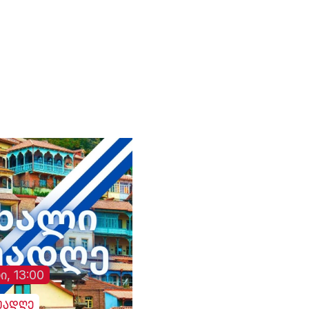
მჭედლიშვილი
"გამარჯვების" წინ
თანამშრომლის მიე
სამსახურიდან გაუშვეს“, -
გაიმართება
მიწოდებული მცდარ
თეა კეჩხუაშვილი.
"თრიალეთის"
ინფორმაციის გამო
მხარდამჭერთა აქცი
შეეშალათ. მიუხედავად
„თრიალეთის“
განმეორებითი
მცდელობისა,
გადაემოწმებინა
ინფორმაცია შესაძ
გულგრილობისა და
დაწყებული მოკვლე
შესახებ, სამხედრო
ჰოსპიტალში კომენ
არც ამჯერად გააკე
ი, 13:00
უადღე