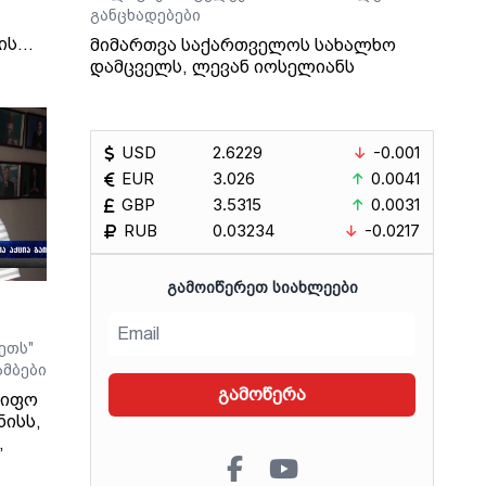
განცხადებები
ის
მიმართვა საქართველოს სახალხო
დამცველს, ლევან იოსელიანს
ლის
ცა
USD
2.6229
-0.001
EUR
3.026
0.0041
GBP
3.5315
0.0031
RUB
0.03234
-0.0217
ახურს
ს
ᲒᲐᲛᲝᲘᲬᲔᲠᲔᲗ ᲡᲘᲐᲮᲚᲔᲔᲑᲘ
ოლო
 მას
ეთს"
მბები
ა,
გამოწერა
წიფო
ის
ნისს,
,