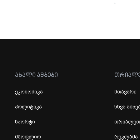
ᲐᲮᲐᲚᲘ ᲐᲛᲑᲔᲑᲘ
ᲗᲠᲘᲐᲚ
ეკონომიკა
მთავარი
პოლიტიკა
სხვა ამბე
სპორტი
თრიალეთი
მსოფლიო
რეკლამა