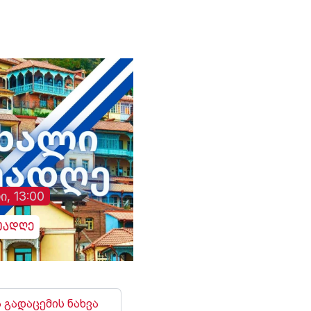
მცდელობისა,
გადაემოწმებინა
ინფორმაცია შესაძლო
გულგრილობისა და
დაწყებული მოკვლევის
შესახებ, სამხედრო
ჰოსპიტალში კომენტარი
არც ამჯერად გააკეთეს
ი, 13:00
უადღე
 გადაცემის ნახვა