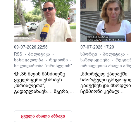
09-07-2026 22:58
07-07-2026 17:20
RSS
პოლიტიკა
სპორტი
პოლიტიკა
•
•
•
•
საზოგადოება
რეგიონი
საზოგადოება
რეგიო
•
•
•
სოლიდარობა "თრიალეთს"
თრიალეთის ახალი ამბ
🔴 „36 წლის მანძილზე
„სპორტულ ქალაქში
ყველაფერი უნახავს
სპორტული განყოფი
„თრიალეთს“,
გააუქმეს და მსოფლ
გადაულახავს.... მჯერა,
ჩემპიონი ჯემალ
რომ ყველაფერი კარგად
მჭედლიშვილი
დასრულდება...
სამსახურიდან გაუშვეს
დათმობაზე წავა
თეა კეჩხუაშვილი.
ხელისუფლება და ის
ყველა ახალი ამბავი
ელემენტარული
მოთხოვნა რასაც