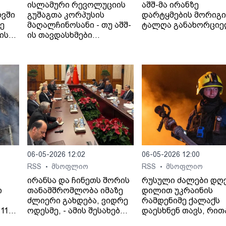
ისლამური რევოლუციის
აშშ-მა ირანზე
ოვში
გუშაგთა კორპუსის
დარტყმების მორიგი
ზე
მაღალჩინოსანი - თუ აშშ-
ტალღა განახორცი
ის
ის თავდასხმები
იანი
გაგრძელდება,
სრულმასშტაბიანი
შეტევითი ოპერაციების
ფაზაში გადავალთ.
06-05-2026 12:02
06-05-2026 12:00
RSS
მსოფლიო
RSS
მსოფლიო
•
•
ირანსა და ჩინეთს შორის
რუსული ძალები დღ
ი
თანამშრომლობა იმაზე
დილით უკრაინის
ძლიერი გახდება, ვიდრე
რამდენიმე ქალაქს
11
ოდესმე, - ამის შესახებ
დაესხნენ თავს, რით
 41
ირანის საგარეო საქმეთა
პრეზიდენტ ვოლოდ