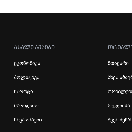
ᲐᲮᲐᲚᲘ ᲐᲛᲑᲔᲑᲘ
ᲗᲠᲘᲐᲚ
ეკონომიკა
მთავარი
პოლიტიკა
სხვა ამბე
სპორტი
თრიალეთი
მსოფლიო
რეკლამა
სხვა ამბები
ჩვენ შესა