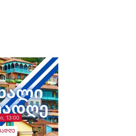
ციას
მინისტრმა, აბას არაღჩიმ
ზელენსკის
პეკინში, ჩინელ
მიერ შეთავაზებული
კოლეგასთან, ვან ისთან
გამოცხადებული
შეხვედრაზე განაცხადა.
ცეცხლის შეწყვეტის
ირანის სახელმწიფო
შეთანხმება დაარღვი
მედიის ინფორმაციით,
ინფორმაციას უკრა
თ,
საგარეო საქმეთა
მედია ავრცელებს.
მინისტრმა აბას არაღჩიმ
მათივე ინფორმაციი
პეკინში გამართულ
ცეცხლის შეწყვეტის
დაც
შეხვედრაზე ჩინეთს
რეჟიმის ამოქმედებ
იული
„ირანის ახლო მეგობარი“
რამდენიმე წუთში
ია
უწოდა. „არსებულ
დნიპროში აფეთქებე
ვითარებაში, ჩვენს
ხმა გაისმა. რუსებმა
ქვეყნებს შორის
ასევე შეუტიეს ხარკ
ორმხრივი
ზაპოროჟიეს, სუმს,
თანამშრომლობა კიდევ
დონეცკს, რის შედე
უფრო გაძლიერდება“, -
დაზიანდა სამოქალ
განაცხადა აბას არაღჩიმ.
ინფრასტრუქტურა დ
არიან დაშავებულებ
ი, 13:00
უადღე