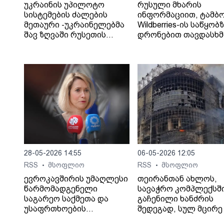
უკრაინის უპილოტო
რუსული მხარის
სისტემების ძალების
ინფორმაციით, ტამბ
მეთაური -უკრაინელებმა
Wildberries-ის საწყობ
შავ ზღვაში რუსეთის
დრონებით თავდასხმ
„ჩრდილოვანი ფლოტის“
შედეგად შვიდი ადამ
13 გემს შეუტიეს.
დაიღუპა.
28-05-2026 14:55
06-05-2026 12:05
RSS
მსოფლიო
RSS
მსოფლიო
•
•
ევროკავშირის უმაღლესი
თეირანთან ახლოს,
წარმომადგენელი
სავაჭრო კომპლექსშ
საგარეო საქმეთა და
გაჩენილი ხანძრის
უსაფრთხოების
შედეგად, სულ მცირე 
პოლიტიკის საკითხებში
ადამიანი დაიღუპა და