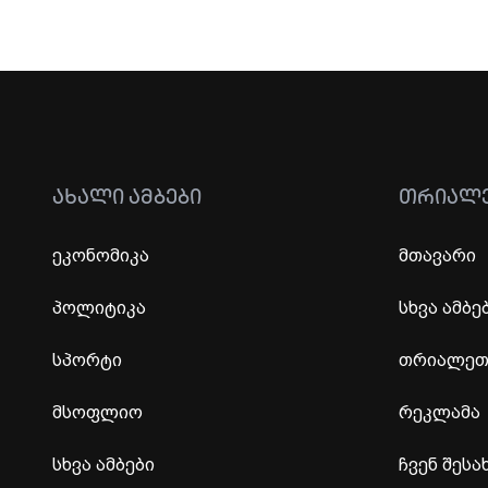
ᲐᲮᲐᲚᲘ ᲐᲛᲑᲔᲑᲘ
ᲗᲠᲘᲐᲚ
ეკონომიკა
მთავარი
პოლიტიკა
სხვა ამბე
სპორტი
თრიალეთი
მსოფლიო
რეკლამა
სხვა ამბები
ჩვენ შესა