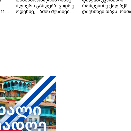
ძლიერი გახდება, ვიდრე
რამდენიმე ქალაქს
11
ოდესმე, - ამის შესახებ
დაესხნენ თავს, რით
 41
ირანის საგარეო საქმეთა
პრეზიდენტ ვოლოდ
ციას
მინისტრმა, აბას არაღჩიმ
ზელენსკის
პეკინში, ჩინელ
მიერ შეთავაზებული
კოლეგასთან, ვან ისთან
გამოცხადებული
შეხვედრაზე განაცხადა.
ცეცხლის შეწყვეტის
ირანის სახელმწიფო
შეთანხმება დაარღვი
მედიის ინფორმაციით,
ინფორმაციას უკრა
თ,
საგარეო საქმეთა
მედია ავრცელებს.
მინისტრმა აბას არაღჩიმ
მათივე ინფორმაციი
პეკინში გამართულ
ცეცხლის შეწყვეტის
დაც
შეხვედრაზე ჩინეთს
რეჟიმის ამოქმედებ
იული
„ირანის ახლო მეგობარი“
რამდენიმე წუთში
ია
უწოდა. „არსებულ
დნიპროში აფეთქებე
ვითარებაში, ჩვენს
ხმა გაისმა. რუსებმა
ქვეყნებს შორის
ასევე შეუტიეს ხარკ
ორმხრივი
ზაპოროჟიეს, სუმს,
თანამშრომლობა კიდევ
დონეცკს, რის შედე
უფრო გაძლიერდება“, -
დაზიანდა სამოქალ
განაცხადა აბას არაღჩიმ.
ინფრასტრუქტურა დ
არიან დაშავებულებ