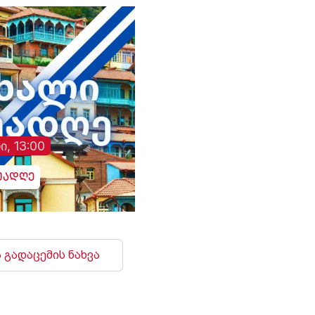
ი, 13:00
უადღე
 გადაცემის ნახვა