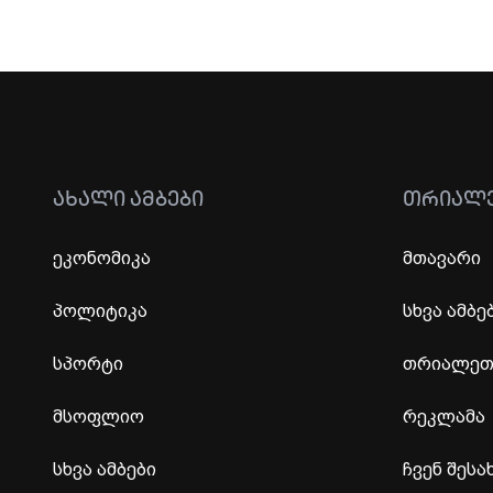
ᲐᲮᲐᲚᲘ ᲐᲛᲑᲔᲑᲘ
ᲗᲠᲘᲐᲚ
ეკონომიკა
მთავარი
პოლიტიკა
სხვა ამბე
სპორტი
თრიალეთი
მსოფლიო
რეკლამა
სხვა ამბები
ჩვენ შესა