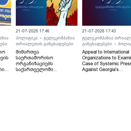
21-07-2026 17:46
21-07-2026 17:43
ანია
პოლიტიკა
ტელეკომპანია
ტელეკომპანია თრიალ
•
ები
თრიალეთის განცხადებები
განცხადებები
პოლი
•
იო
მიმართვა
Appeal to International
ვის
საერთაშორისო
Organizations to Exami
ორგანიზაციებს
Case of Systemic Pres
რი
საქართველოში
Against Georgia's
დამოუკიდებელი
Independent Regional
რეგიონული მაუწყებლის -
Broadcaster - TV and 
ტელე-რადიო კომპანია
Company "Trialeti"
"თრიალეთის" - მიმართ
განხორციელებული
სისტემური ზეწოლის
საქმის შესწავლის
თაობაზე