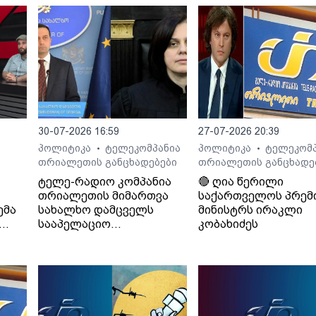
30-07-2026 16:59
27-07-2026 20:39
პოლიტიკა
ტელეკომპანია
პოლიტიკა
ტელეკომპ
•
•
თრიალეთის განცხადებები
თრიალეთის განცხადე
ტელე-რადიო კომპანია
🔴 ღია წერილი
თრიალეთის მიმართვა
საქართველოს პრემ
ემა
სახალხო დამცველს
მინისტრს ირაკლი
სააპელაციო
კობახიძეს
სასამართლოს მიერ
განჩინების დამალვის
შესახებ