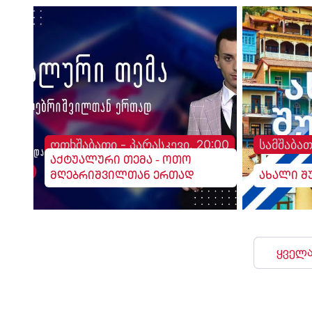
ოთხშაბათი - პარასკევი, 20:00
სამშაბათ
აქტუალური თემა - ოთო
მღებრიშვილთან ერთად
ახალი შ
ყველა