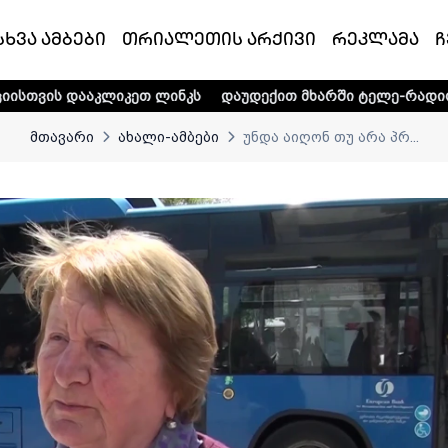
სხვა ამბები
თრიალეთის არქივი
რეკლამა
ჩ
კეთ ლინკს
დაუდექით მხარში ტელე-რადიო კომპანია „თრია
მთავარი
ახალი-ამბები
უნდა აიღონ თუ არა პრ...