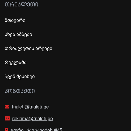
ᲗᲠᲘᲐᲚᲔᲗᲘ
მთავარი
სხვა ამბები
თრიალეთის არქივი
რეკლამა
ჩვენ შესახებ
ᲙᲝᲜᲢᲐᲥᲢᲘ
trialeti@trialeti.ge
reklama@trialeti.ge
გორი, ჭავჭავაძის #45