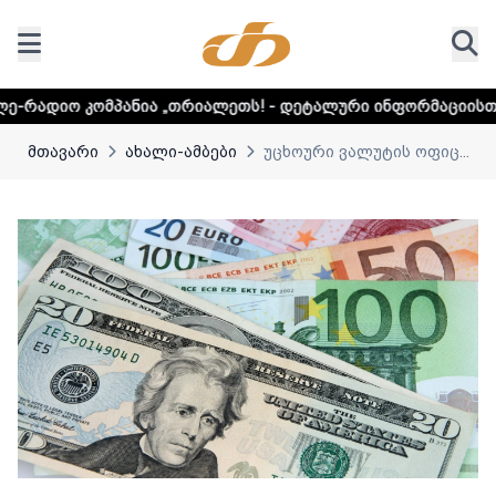
მპანია „თრიალეთს! - დეტალური ინფორმაციისთვის დააკლიკ
მთავარი
ახალი-ამბები
უცხოური ვალუტის ოფიც...