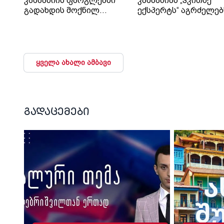
კამპანიის ფარგლებში
კამპანიას „ჰკითხე
გადახდის მოქნილ
ექსპერტს“ აგრძელებ
პირობებს განმარტავს
ყველა ახალი ამბავი
გადაცემები