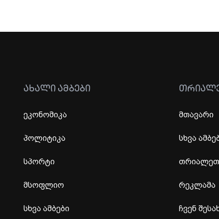
ᲐᲮᲐᲚᲘ ᲐᲛᲑᲔᲑᲘ
ᲗᲠᲘᲐᲚ
ეკონომიკა
მთავარი
პოლიტიკა
სხვა ამბე
სპორტი
თრიალეთი
მსოფლიო
რეკლამა
სხვა ამბები
ჩვენ შესა