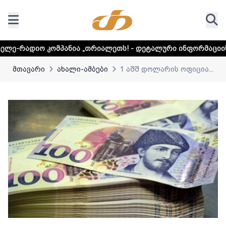
კომპანია „თრიალეთს! - დეტალური ინფორმაციისთვის დააკლ
მთავარი
ახალი-ამბები
1 აშშ დოლარის ოფიცია...