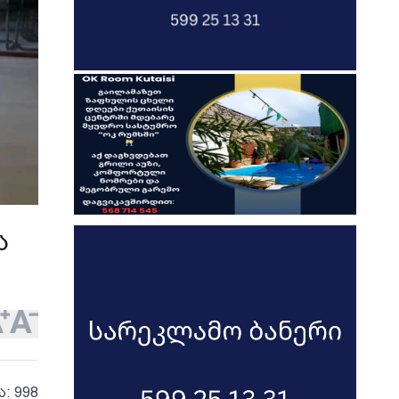
ა
ა: 998