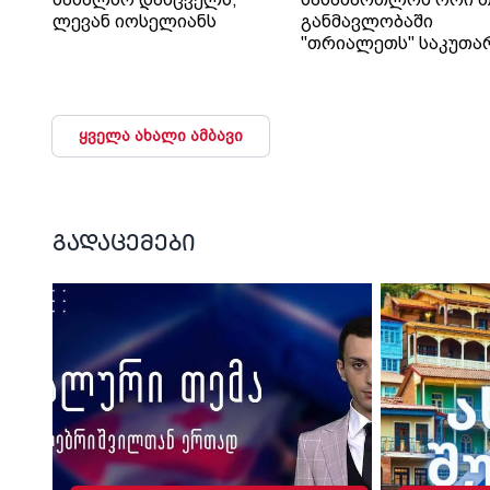
ლევან იოსელიანს
განმავლობაში
"თრიალეთს" საკუთა
გადაწყვეტილებაც კი
დაუმალა.
ყველა ახალი ამბავი
გადაცემები