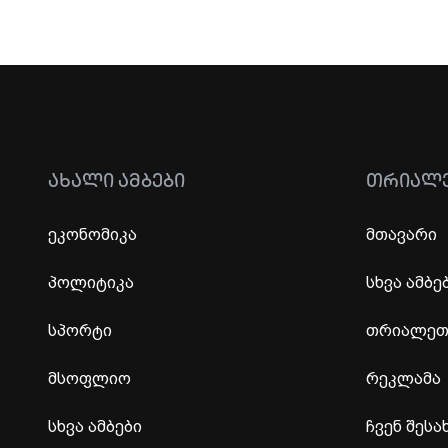
ᲐᲮᲐᲚᲘ ᲐᲛᲑᲔᲑᲘ
ᲗᲠᲘᲐᲚ
ეკონომიკა
მთავარი
პოლიტიკა
სხვა ამბე
სპორტი
თრიალეთი
მსოფლიო
რეკლამა
სხვა ამბები
ჩვენ შესა