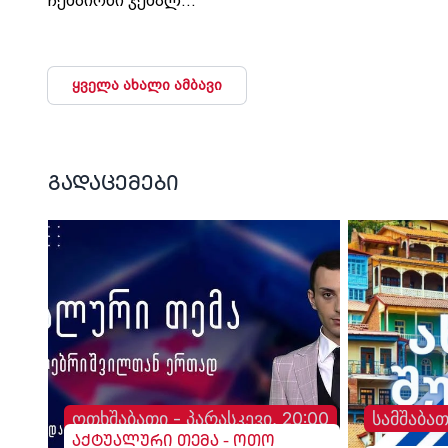
ჩემპიონი ჯემალ
მჭედლიშვილი
სამსახურიდან გაუშვეს“, -
თეა კეჩხუაშვილი.
ყველა ახალი ამბავი
გადაცემები
ოთხშაბათი - პარასკევი, 20:00
სამშაბათ
აქტუალური თემა - ოთო