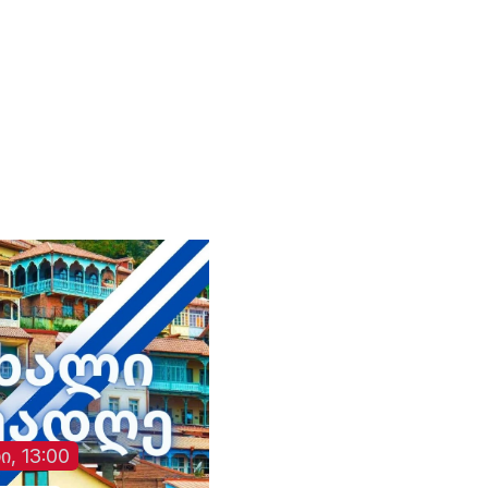
ჰოსპიტლის
თანამშრომლის მიერ
მიწოდებული მცდარი
ინფორმაციის გამო
შეეშალათ. მიუხედავად
„თრიალეთის“
განმეორებითი
მცდელობისა,
გადაემოწმებინა
ინფორმაცია შესაძლო
გულგრილობისა და
დაწყებული მოკვლევის
შესახებ, სამხედრო
ჰოსპიტალში კომენტარი
არც ამჯერად გააკეთეს
ი, 13:00