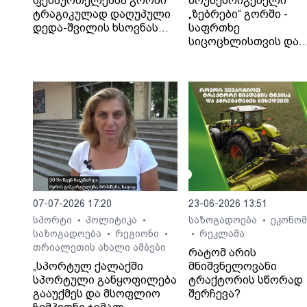
ფეხბურთელებმა გორში
მოუწესრიგებელი
ტრაგიკულად დაღუპული
„ზებრები“ გორში -
დედა-შვილის ხსოვნას
საფრთხე
პატივი მიაგეს
სიცოცხლისთვის და
ტრაგიკული შედეგები
საბა ბულისკერია
07-07-2026 17:20
23-06-2026 13:51
სპორტი
პოლიტიკა
საზოგადოება
ეკონომ
•
•
•
საზოგადოება
რეგიონი
რეკლამა
•
•
•
თრიალეთის ახალი ამბები
რატომ არის
„სპორტულ ქალაქში
მნიშვნელოვანი
სპორტული განყოფილება
ტრაქტორის სწორად
გააუქმეს და მსოფლიო
შერჩევა?