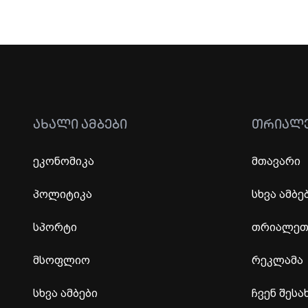
ᲐᲮᲐᲚᲘ ᲐᲛᲑᲔᲑᲘ
ᲗᲠᲘᲐᲚ
ეკონომიკა
მთავარი
პოლიტიკა
სხვა ამბე
სპორტი
თრიალეთი
მსოფლიო
რეკლამა
სხვა ამბები
ჩვენ შესა