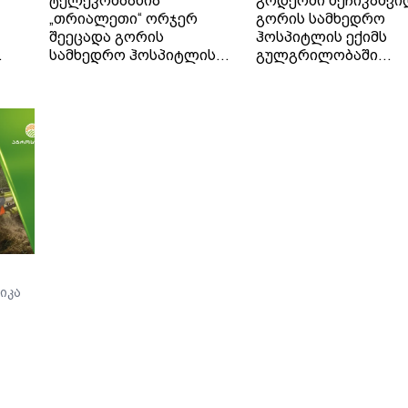
ტელეკომპანია
გოდერძი ხეჩიკაშვი
„თრიალეთი“ ორჯერ
გორის სამხედრო
შეეცადა გორის
ჰოსპიტლის ექიმს
სამხედრო ჰოსპიტლის
გულგრილობაში
. -
პოზიციის გარკვევას
ადანაშაულებს. მისი
გოდერძი ხეჩიკაშვილის
თქმით, ექიმმა მის 1
ბრალდებებთან
წლის შვილს დიაგნო
დაკავშირებით, თუმცა
არასწორად დაუსვა,
უწყებამ ორივეჯერ
მძიმე მდგომარეობა
დუმილი არჩია.
მყოფი კლინიკიდან
ჟურნალისტები
გამოწერა და მის
ჰოსპიტლის
სიცოცხლეს საფრთხ
საზოგადოებასთან
შეუქმნა.
ურთიერთობის სამსახურს
პირველად 13 ივლისს
დაუკავშირდნენ, ხოლო
მეორედ - 14 ივლისს, მას
იკა
შემდეგ, რაც ოჯახმა
ახალი განცხადება
გააკეთა და დააზუსტა,
რომ მკურნალი ექიმის
ვინაობა
თავდაპირველად