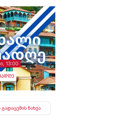
ი, 13:00
უადღე
 გადაცემის ნახვა