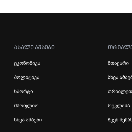
ᲐᲮᲐᲚᲘ ᲐᲛᲑᲔᲑᲘ
ᲗᲠᲘᲐᲚ
ეკონომიკა
მთავარი
პოლიტიკა
სხვა ამბე
სპორტი
თრიალეთი
მსოფლიო
რეკლამა
სხვა ამბები
ჩვენ შესა