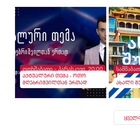
ოთხშაბათი - პარასკევი, 20:00
სამშაბათ
აქტუალური თემა - ოთო
მღებრიშვილთან ერთად
ახალი შ
ყველა